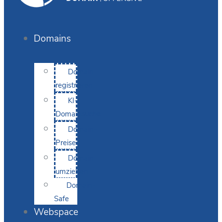
Domains
Domain
registrieren
KI-
Domainsuche
Domain-
Preise
Domain
umziehen
Domain-
Safe
Webspace