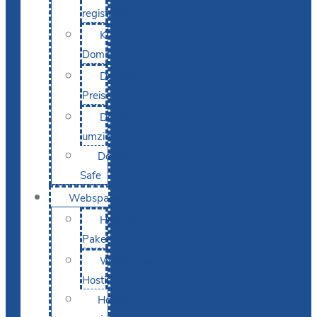
registrieren
KI-
Domainsuche
Domain-
Preise
Domain
umziehen
Domain-
Safe
Webspace
Hosting-
Pakete
WordPress
Hosting
Hosting