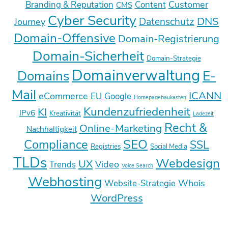
Customer
Branding & Reputation
Content
CMS
Cyber Security
DNS
Datenschutz
Journey
Domain-Offensive
Domain-Registrierung
Domain-Sicherheit
Domain-Strategie
Domainverwaltung
E-
Domains
Mail
ICANN
eCommerce
EU
Google
Homepagebaukasten
Kundenzufriedenheit
KI
IPv6
Kreativität
Ladezeit
Recht &
Online-Marketing
Nachhaltigkeit
SEO
Compliance
SSL
Registries
Social Media
TLDs
Webdesign
UX
Video
Trends
Voice Search
Webhosting
Whois
Website-Strategie
WordPress