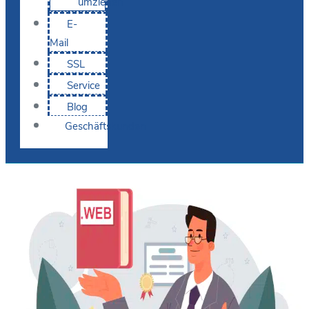
umziehen
E-
Mail
SSL
Service
Blog
Geschäftskunden