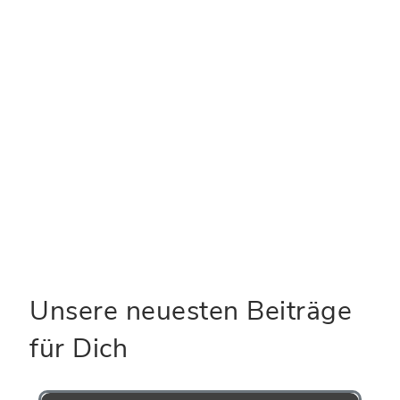
E-Mail-Adresse
*
Website
Name, E-Mail-Adresse und Website in
diesem Browser für meinen nächsten
Kommentar speichern.
Unsere neuesten Beiträge
für Dich