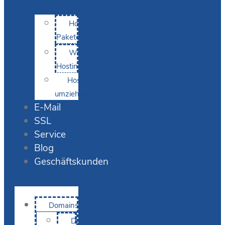
Hosting-
Pakete
WordPress
Hosting
Hosting
umziehen
E-Mail
SSL
Service
Blog
Geschäftskunden
Domains
Domain