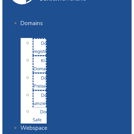
Domains
Domain
registrieren
KI-
Domainsuche
Domain-
Preise
Domain
umziehen
Domain-
Safe
Webspace