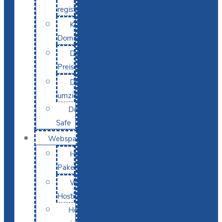
registrieren
KI-
Domainsuche
Domain-
Preise
Domain
umziehen
Domain-
Safe
Webspace
Hosting-
Pakete
WordPress
Hosting
Hosting