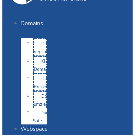
Domains
Domain
registrieren
KI-
Domainsuche
Domain-
Preise
Domain
umziehen
Domain-
Safe
Webspace