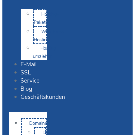
Hosting-
Pakete
WordPress
Hosting
Hosting
umziehen
E-Mail
SSL
Service
Blog
Geschäftskunden
Domains
Domain