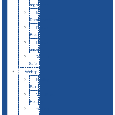
registrieren
KI-
Domainsuche
Domain-
Preise
Domain
umziehen
Domain-
Safe
Webspace
Hosting-
Pakete
WordPress
Hosting
Hosting