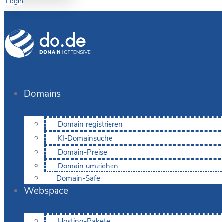
Login
Domains
Domain registrieren
KI-Domainsuche
Domain-Preise
Domain umziehen
Domain-Safe
Webspace
Hosting-Pakete