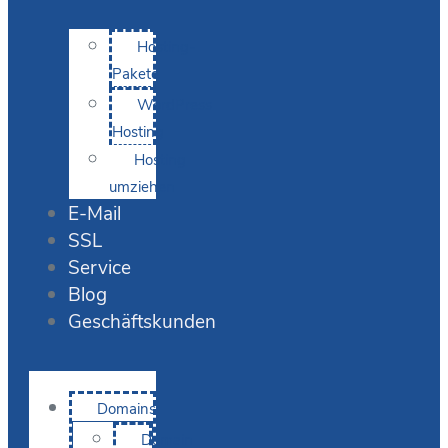
Hosting-
Pakete
WordPress
Hosting
Hosting
umziehen
E-Mail
SSL
Service
Blog
Geschäftskunden
Domains
Domain