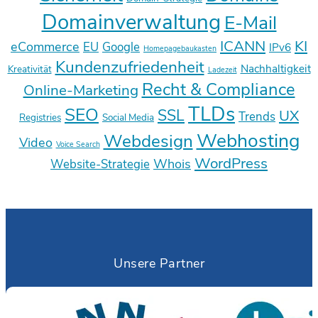
Domainverwaltung
E-Mail
ICANN
KI
eCommerce
EU
Google
IPv6
Homepagebaukasten
Kundenzufriedenheit
Nachhaltigkeit
Kreativität
Ladezeit
Recht & Compliance
Online-Marketing
TLDs
SEO
SSL
UX
Trends
Registries
Social Media
Webhosting
Webdesign
Video
Voice Search
WordPress
Whois
Website-Strategie
Unsere Partner