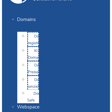
Domains
Domain
registrieren
KI-
Domainsuche
Domain-
Preise
Domain
umziehen
Domain-
Safe
Webspace