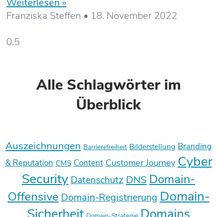
Weiterlesen »
Franziska Steffen
18. November 2022
Alle Schlagwörter im
Überblick
Auszeichnungen
Branding
Bilderstellung
Barrierefreiheit
Cyber
Customer Journey
& Reputation
Content
CMS
Security
Domain-
DNS
Datenschutz
Domain-
Offensive
Domain-Registrierung
Sicherheit
Domains
Domain-Strategie