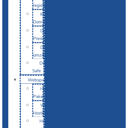
registrieren
KI-
Domainsuche
Domain-
Preise
Domain
umziehen
Domain-
Safe
Webspace
Hosting-
Pakete
WordPress
Hosting
Hosting