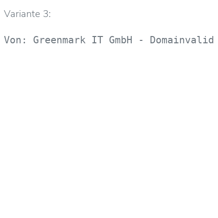
Variante 3:
Von: Greenmark IT GmbH - Domainvalid
Deine E-Mail-Adresse wird nicht veröffentlicht.
Erforderliche Felder sind mit
*
markiert
Kommentar
*