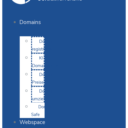
Domains
Domain
registrieren
KI-
Domainsuche
Domain-
Preise
Domain
umziehen
Domain-
Safe
Webspace