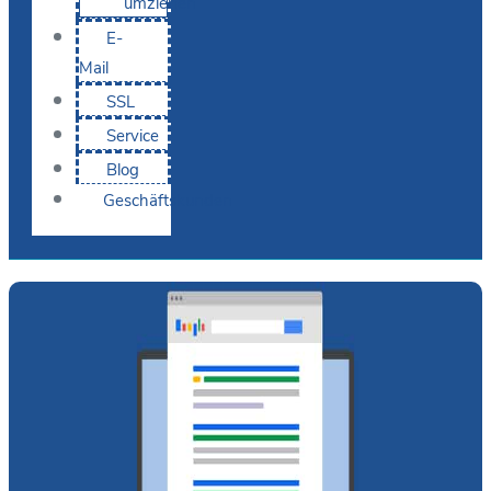
umziehen
E-
Mail
SSL
Service
Blog
Geschäftskunden