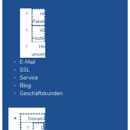
Hosting-
Pakete
WordPress
Hosting
Hosting
umziehen
E-Mail
SSL
Service
Blog
Geschäftskunden
Domains
Domain