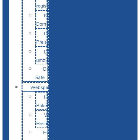
registrieren
KI-
Domainsuche
Domain-
Preise
Domain
umziehen
Domain-
Safe
Webspace
Hosting-
Pakete
WordPress
Hosting
Hosting