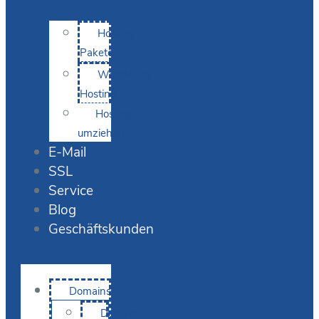
Hosting-
Pakete
WordPress
Hosting
Hosting
umziehen
E-Mail
SSL
Service
Blog
Geschäftskunden
Domains
Domain