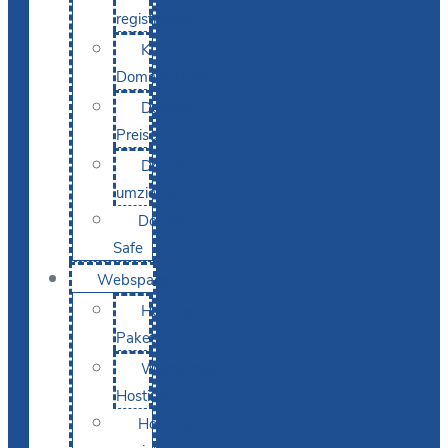
registrieren
KI-
Domainsuche
Domain-
Preise
Domain
umziehen
Domain-
Safe
Webspace
Hosting-
Pakete
WordPress
Hosting
Hosting