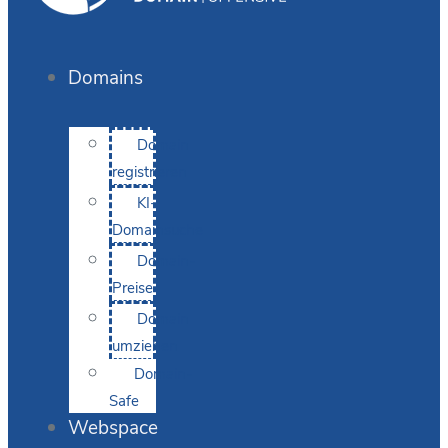
Domains
Domain
registrieren
KI-
Domainsuche
Domain-
Preise
Domain
umziehen
Domain-
Safe
Webspace