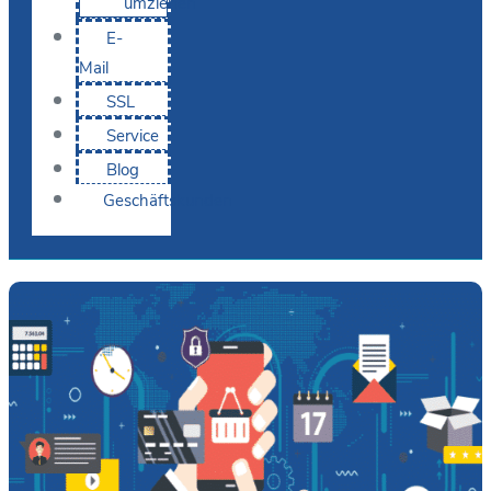
umziehen
E-
Mail
SSL
Service
Blog
Geschäftskunden