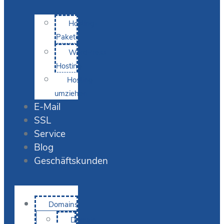
Hosting-
Pakete
WordPress
Hosting
Hosting
umziehen
E-Mail
SSL
Service
Blog
Geschäftskunden
Domains
Domain