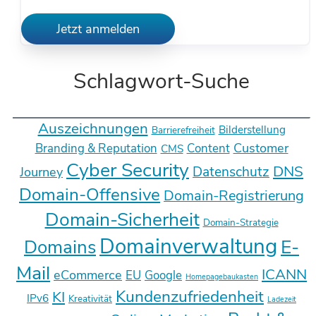
Jetzt anmelden
Schlagwort-Suche
Auszeichnungen
Bilderstellung
Barrierefreiheit
Customer
Branding & Reputation
Content
CMS
Cyber Security
DNS
Datenschutz
Journey
Domain-Offensive
Domain-Registrierung
Domain-Sicherheit
Domain-Strategie
Domainverwaltung
E-
Domains
Mail
ICANN
eCommerce
EU
Google
Homepagebaukasten
Kundenzufriedenheit
KI
IPv6
Kreativität
Ladezeit