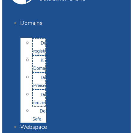
Domains
Domain
registrieren
KI-
Domainsuche
Domain-
Preise
Domain
umziehen
Domain-
Safe
Webspace