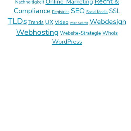
Recht &
Online-Marketing
Nachhaltigkeit
SEO
Compliance
SSL
Registries
Social Media
TLDs
Webdesign
UX
Video
Trends
Voice Search
Webhosting
Whois
Website-Strategie
WordPress
Deine E-Mail-Adresse wird nicht
veröffentlicht.
Erforderliche Felder sind mit
*
markiert
Kommentar
*