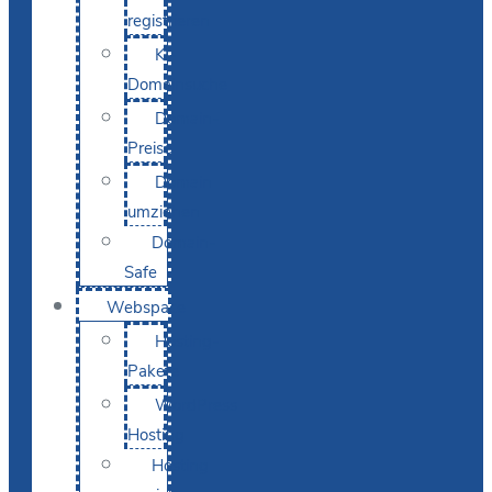
registrieren
KI-
Domainsuche
Domain-
Preise
Domain
umziehen
Domain-
Safe
Webspace
Hosting-
Pakete
WordPress
Hosting
Hosting