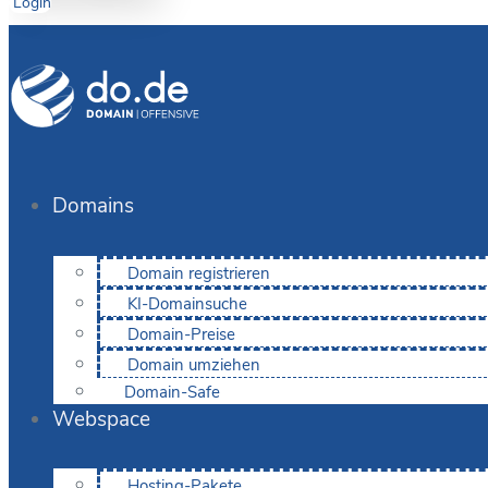
Login
Domains
Domain registrieren
KI-Domainsuche
Domain-Preise
Domain umziehen
Domain-Safe
Webspace
Hosting-Pakete