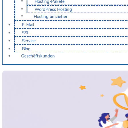
Hosting-Pakete
WordPress Hosting
Hosting umziehen
E-Mail
SSL
Service
Blog
Geschäftskunden