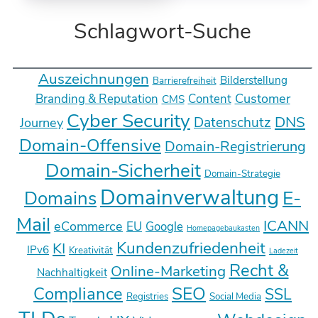
Schlagwort-Suche
Auszeichnungen
Bilderstellung
Barrierefreiheit
Customer
Branding & Reputation
Content
CMS
Cyber Security
DNS
Datenschutz
Journey
Domain-Offensive
Domain-Registrierung
Domain-Sicherheit
Domain-Strategie
Domainverwaltung
E-
Domains
Mail
ICANN
eCommerce
EU
Google
Homepagebaukasten
Kundenzufriedenheit
KI
IPv6
Kreativität
Ladezeit
Recht &
Online-Marketing
Nachhaltigkeit
SEO
Compliance
SSL
Registries
Social Media