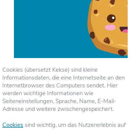
Cookies (übersetzt Kekse) sind kleine
Informationsdaten, die eine Internetseite an den
Internetbrowser des Computers sendet. Hier
werden wichtige Informationen wie
Seiteneinstellungen, Sprache, Name, E-Mail-
Adresse und weitere zwischengespeichert.
Cookies
sind wichtig, um das Nutzererlebnis auf