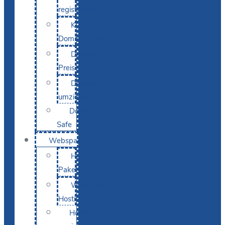
registrieren
KI-
Domainsuche
Domain-
Preise
Domain
umziehen
Domain-
Safe
Webspace
Hosting-
Pakete
WordPress
Hosting
Hosting