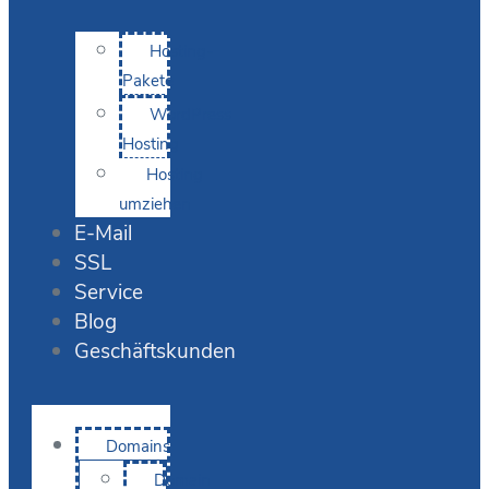
Hosting-
Pakete
WordPress
Hosting
Hosting
umziehen
E-Mail
SSL
Service
Blog
Geschäftskunden
Domains
Domain