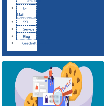
umziehen
E-
Mail
SSL
Service
Blog
Geschäftskunden