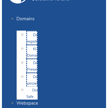
Domains
Domain
registrieren
KI-
Domainsuche
Domain-
Preise
Domain
umziehen
Domain-
Safe
Webspace