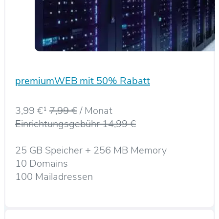
premiumWEB mit 50% Rabatt
3,99 €¹
7,99 €
/ Monat
Einrichtungsgebühr 14,99 €
25 GB Speicher + 256 MB Memory
10 Domains
100 Mailadressen