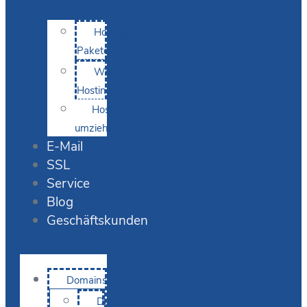
Hosting-
Pakete
WordPress
Hosting
Hosting
umziehen
E-Mail
SSL
Service
Blog
Geschäftskunden
Domains
Domain