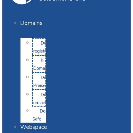
Domains
Domain
registrieren
KI-
Domainsuche
Domain-
Preise
Domain
umziehen
Domain-
Safe
Webspace