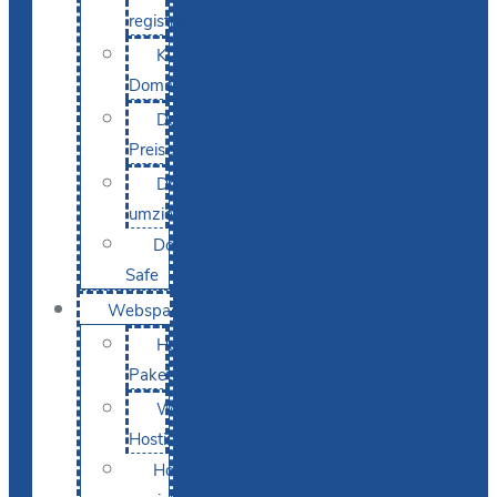
registrieren
KI-
Domainsuche
Domain-
Preise
Domain
umziehen
Domain-
Safe
Webspace
Hosting-
Pakete
WordPress
Hosting
Hosting