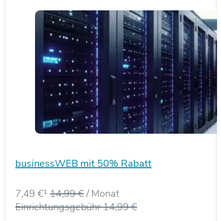
businessWEB mit 50% Rabatt
7,49 €¹
14,99 €
/ Monat
Einrichtungsgebühr 14,99 €