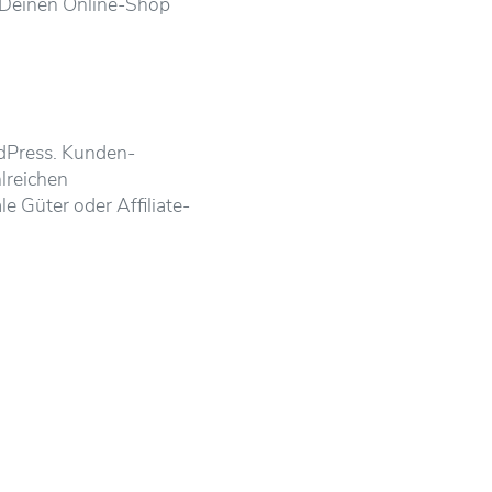
ür Deinen Online-Shop
rdPress. Kunden-
lreichen
e Güter oder Affiliate-