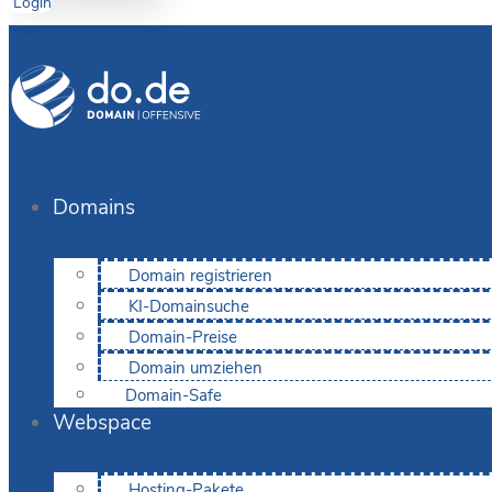
Login
Domains
Domain registrieren
KI-Domainsuche
Domain-Preise
Domain umziehen
Domain-Safe
Webspace
Hosting-Pakete