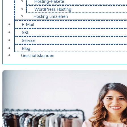
Hosting-Pakete
WordPress Hosting
Hosting umziehen
E-Mail
SSL
Service
Blog
Geschäftskunden