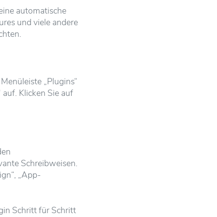
 eine automatische
tures und viele andere
chten.
 Menüleiste „Plugins“
auf. Klicken Sie auf
den
vante Schreibweisen.
ign“, „App-
n Schritt für Schritt