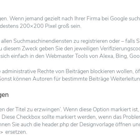
n. Wenn jemand gezielt nach Ihrer Firma bei Google sucht,
ndestens 200×200 Pixel groß sein.
llen Suchmaschinendiensten zu registrieren oder – falls S
 Zu diesem Zweck geben Sie den jeweiligen Verifizierungsco
sich einfach in den Webmaster Tools von Alexa, Bing, Goo
administrative Rechte von Beiträgen blockieren wollen, ö
 Sonst können Autoren für bestimmte Beiträge Weiterleitu
gen
n der Titel zu erzwingen’. Wenn diese Option markiert ist
iese Checkbox sollte markiert werden, wenn das Problem t
en Sie auch die header.php der Designvorlage öffnen und
ersetzen.
 ?>