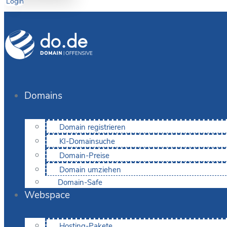
Login
Domains
Domain registrieren
KI-Domainsuche
Domain-Preise
Domain umziehen
Domain-Safe
Webspace
Hosting-Pakete