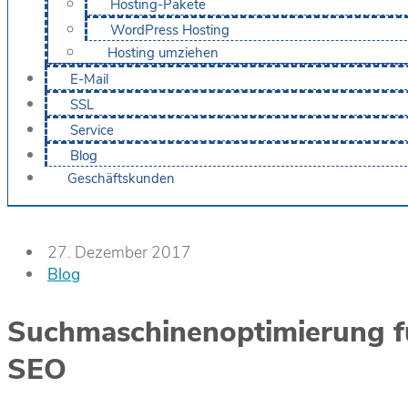
Hosting-Pakete
WordPress Hosting
Hosting umziehen
E-Mail
SSL
Service
Blog
Geschäftskunden
27. Dezember 2017
Blog
Suchmaschinenoptimierung fü
SEO