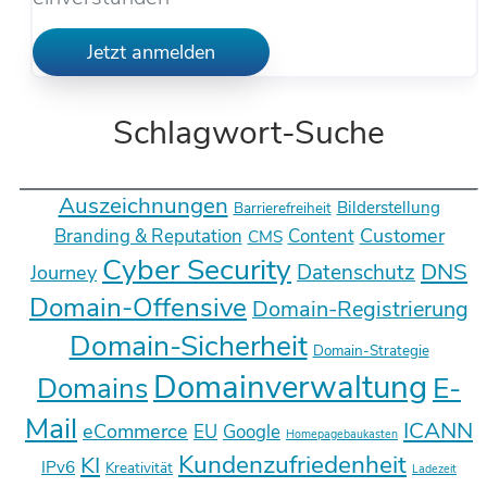
Jetzt anmelden
Schlagwort-Suche
Auszeichnungen
Bilderstellung
Barrierefreiheit
Customer
Branding & Reputation
Content
CMS
Cyber Security
DNS
Datenschutz
Journey
Domain-Offensive
Domain-Registrierung
Domain-Sicherheit
Domain-Strategie
Domainverwaltung
E-
Domains
Mail
ICANN
eCommerce
EU
Google
Homepagebaukasten
Kundenzufriedenheit
KI
IPv6
Kreativität
Ladezeit