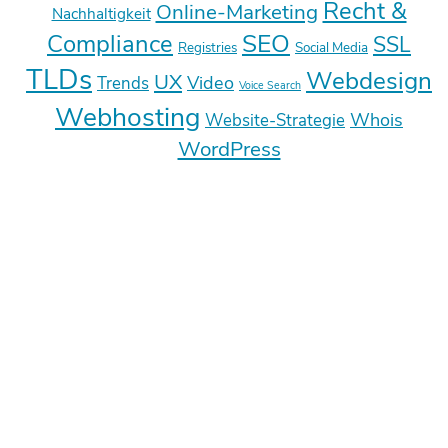
Recht &
Online-Marketing
Nachhaltigkeit
SEO
Compliance
SSL
Registries
Social Media
TLDs
Webdesign
UX
Video
Trends
Voice Search
Webhosting
Whois
Website-Strategie
WordPress
Deine E-Mail-Adresse wird nicht
veröffentlicht.
Erforderliche Felder sind mit
*
markiert
Kommentar
*