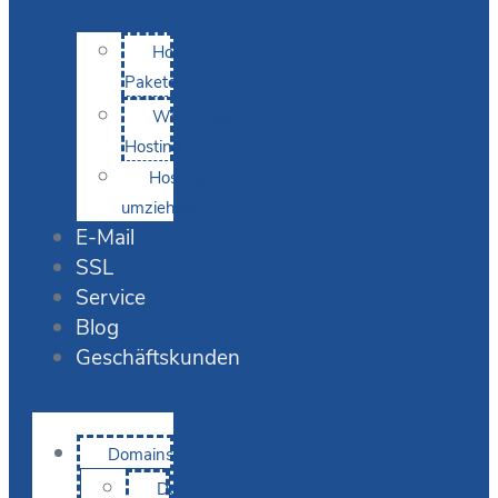
Hosting-
Pakete
WordPress
Hosting
Hosting
umziehen
E-Mail
SSL
Service
Blog
Geschäftskunden
Domains
Domain