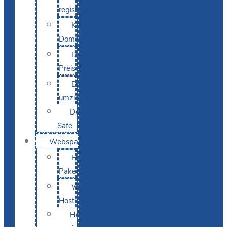
registrieren
KI-
Domainsuche
Domain-
Preise
Domain
umziehen
Domain-
Safe
Webspace
Hosting-
Pakete
WordPress
Hosting
Hosting