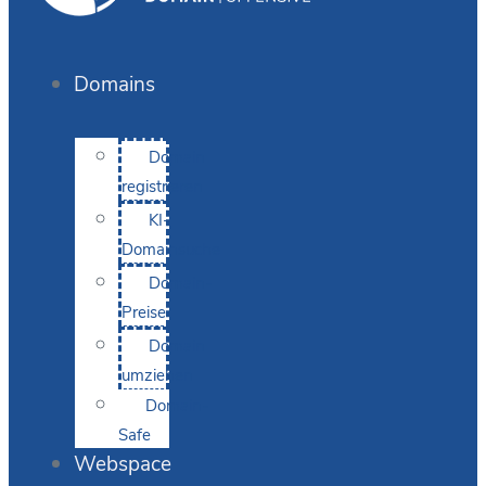
Domains
Domain
registrieren
KI-
Domainsuche
Domain-
Preise
Domain
umziehen
Domain-
Safe
Webspace