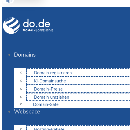
Login
Domains
Domain registrieren
KI-Domainsuche
Domain-Preise
Domain umziehen
Domain-Safe
Webspace
Hosting-Pakete