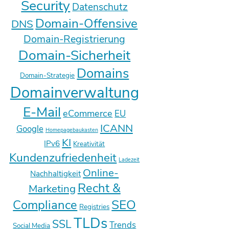
Security
Datenschutz
Domain-Offensive
DNS
Domain-Registrierung
Domain-Sicherheit
Domains
Domain-Strategie
Domainverwaltung
E-Mail
eCommerce
EU
ICANN
Google
Homepagebaukasten
KI
IPv6
Kreativität
Kundenzufriedenheit
Ladezeit
Online-
Nachhaltigkeit
Recht &
Marketing
SEO
Compliance
Registries
TLDs
SSL
Trends
Social Media