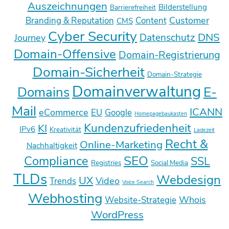
Auszeichnungen
Bilderstellung
Barrierefreiheit
Customer
Branding & Reputation
Content
CMS
Cyber Security
DNS
Datenschutz
Journey
Domain-Offensive
Domain-Registrierung
Domain-Sicherheit
Domain-Strategie
Domainverwaltung
E-
Domains
Mail
ICANN
eCommerce
EU
Google
Homepagebaukasten
Kundenzufriedenheit
KI
IPv6
Kreativität
Ladezeit
Recht &
Online-Marketing
Nachhaltigkeit
SEO
Compliance
SSL
Registries
Social Media
TLDs
Webdesign
UX
Video
Trends
Voice Search
Webhosting
Whois
Website-Strategie
WordPress