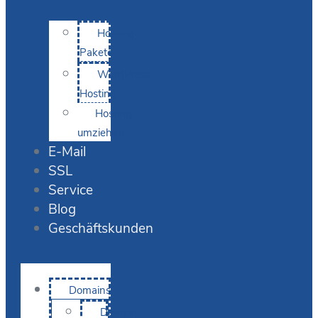
Hosting-
Pakete
WordPress
Hosting
Hosting
umziehen
E-Mail
SSL
Service
Blog
Geschäftskunden
Domains
Domain