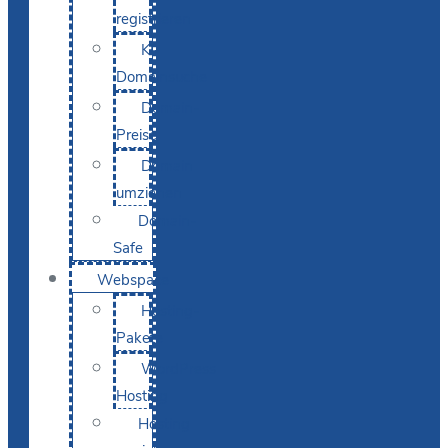
registrieren
KI-
Domainsuche
Domain-
Preise
Domain
umziehen
Domain-
Safe
Webspace
Hosting-
Pakete
WordPress
Hosting
Hosting