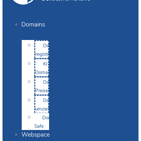
Domains
Domain
registrieren
KI-
Domainsuche
Domain-
Preise
Domain
umziehen
Domain-
Safe
Webspace