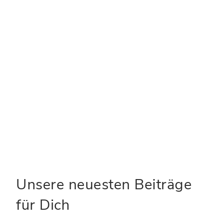
E-Mail-Adresse
*
Website
Name, E-Mail-Adresse und Website in
diesem Browser für meinen nächsten
Kommentar speichern.
Unsere neuesten Beiträge
für Dich