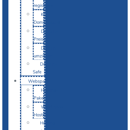
registrieren
KI-
Domainsuche
Domain-
Preise
Domain
umziehen
Domain-
Safe
Webspace
Hosting-
Pakete
WordPress
Hosting
Hosting