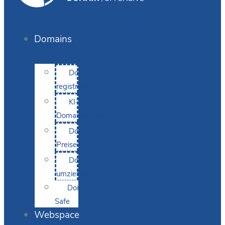
Domains
Domain
registrieren
KI-
Domainsuche
Domain-
Preise
Domain
umziehen
Domain-
Safe
Webspace