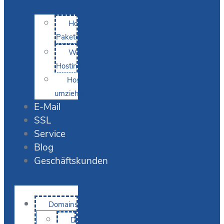
Hosting-
Pakete
WordPress
Hosting
Hosting
umziehen
E-Mail
SSL
Service
Blog
Geschäftskunden
Domains
Domain