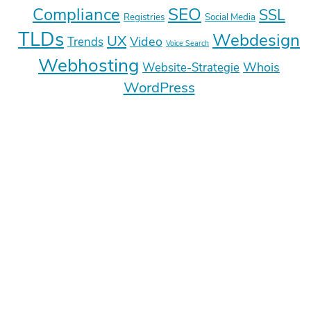
SEO
Compliance
SSL
Registries
Social Media
TLDs
Webdesign
UX
Video
Trends
Voice Search
Webhosting
Whois
Website-Strategie
WordPress
Deine E-Mail-Adresse wird nicht
veröffentlicht.
Erforderliche Felder sind mit
*
markiert
Kommentar
*