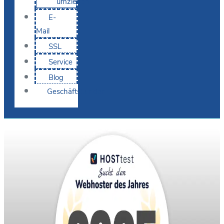
umziehen
E-
Mail
SSL
Service
Blog
Geschäftskunden