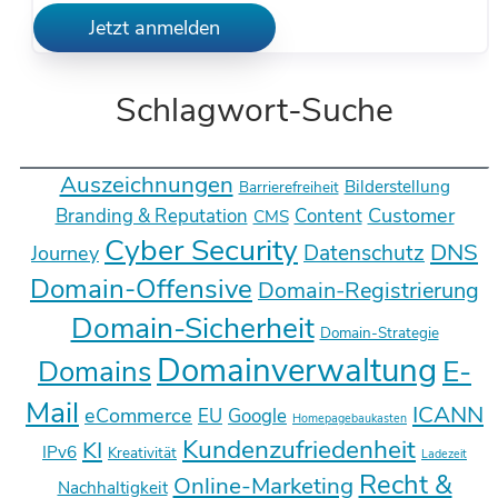
Jetzt anmelden
Schlagwort-Suche
Auszeichnungen
Bilderstellung
Barrierefreiheit
Customer
Branding & Reputation
Content
CMS
Cyber Security
DNS
Datenschutz
Journey
Domain-Offensive
Domain-Registrierung
Domain-Sicherheit
Domain-Strategie
Domainverwaltung
E-
Domains
Mail
ICANN
eCommerce
EU
Google
Homepagebaukasten
Kundenzufriedenheit
KI
IPv6
Kreativität
Ladezeit
Recht &
Online-Marketing
Nachhaltigkeit