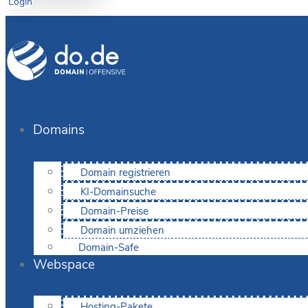
Login
Domains
Domain registrieren
KI-Domainsuche
Domain-Preise
Domain umziehen
Domain-Safe
Webspace
Hosting-Pakete