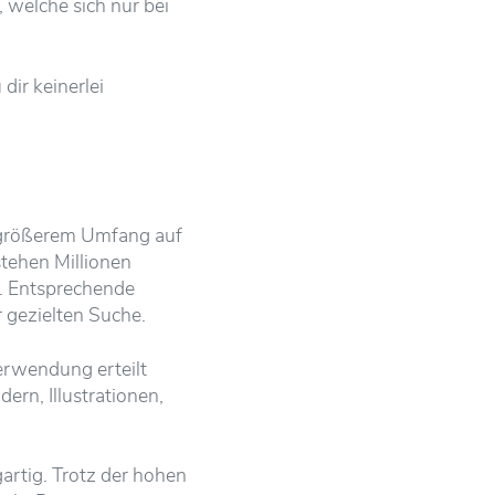
, welche sich nur bei
dir keinerlei
n größerem Umfang auf
stehen Millionen
. Entsprechende
 gezielten Suche.
erwendung erteilt
ern, Illustrationen,
artig. Trotz der hohen