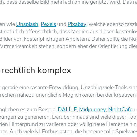
ch, dass dasselbe Bild mehrfach online genutzt wird. Das 
men wie
Unsplash
,
Pexels
und
Pixabay
, welche ebenso faszi
t natürlich offensichtlich, dass Medien aus diesen kostenl
Bilder von kostenpflichtigen Anbietern. Daher sollte die Nu
r Aufmerksamkeit stehen, sondern eher der Orientierung die
r rechtlich komplex
bt gerade eine rasante Entwicklung. Unzählig viele Tools sin
chen nahezu unendliche Möglichkeiten bei der kreativen B
möglichen es zum Beispiel
DALL-E
,
Midjourney
,
NightCafe
u
eibungen zu generieren. Darüber hinaus sind viele dieser Too
 den Hintergrund zu variieren oder völlig neue Elemente h
. Auch viele KI-Enthusiasten, die hier eine tolle Spielwies