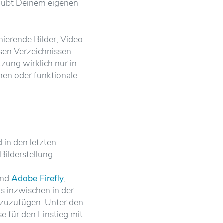
raubt Deinem eigenen
nierende Bilder, Video
osen Verzeichnissen
tzung wirklich nur in
nen oder funktionale
d in den letzten
ilderstellung.
nd
Adobe Firefly
,
ls inzwischen in der
inzuzufügen. Unter den
e für den Einstieg mit