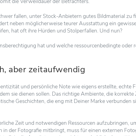
mit die Verweildauer der Betrachters.
hwer fallen, unter Stock-Anbietern gutes Bildmaterial zu f
ordert neben möglicherweise teurer Ausstattung ein gewi
eifen, hat oft ihre Hürden und Stolperfallen. Und nun?
insberechtigung hat und welche ressourcenbedingte oder r
ch, aber zeitaufwendig
entizität und persönliche Note wie eigens erstellte, echte F
m sie dienen sollen. Das richtige Ambiente, die korrekte 
sche Geschichten, die eng mit Deiner Marke verbunden sin
derliche Zeit und notwendigen Ressourcen aufzubringen, um
 in der Fotografie mitbringt, muss für einen externen Fotog