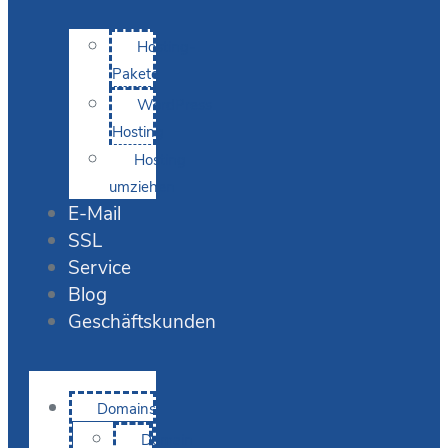
Hosting-
Pakete
WordPress
Hosting
Hosting
umziehen
E-Mail
SSL
Service
Blog
Geschäftskunden
Domains
Domain