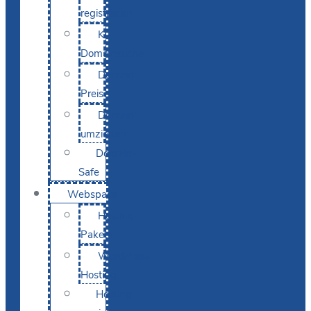
registrieren
KI-
Domainsuche
Domain-
Preise
Domain
umziehen
Domain-
Safe
Webspace
Hosting-
Pakete
WordPress
Hosting
Hosting