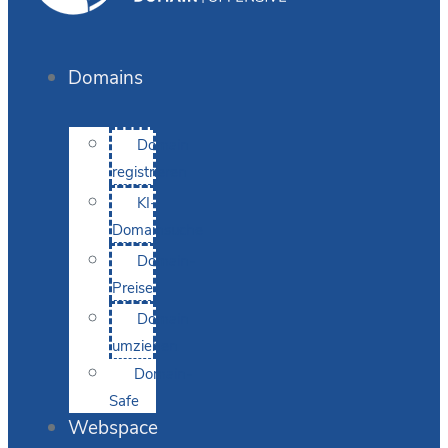
Domains
Domain
registrieren
KI-
Domainsuche
Domain-
Preise
Domain
umziehen
Domain-
Safe
Webspace