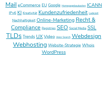
Mail
ICANN
eCommerce
EU
Google
Homepagebaukasten
Kundenzufriedenheit
KI
IPv6
Kreativität
Ladezeit
Recht &
Online-Marketing
Nachhaltigkeit
SEO
Compliance
SSL
Registries
Social Media
TLDs
Webdesign
UX
Video
Trends
Voice Search
Webhosting
Whois
Website-Strategie
WordPress
Deine E-Mail-Adresse wird nicht
veröffentlicht.
Erforderliche Felder sind mit