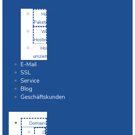
Hosting-
Pakete
WordPress
Hosting
Hosting
umziehen
E-Mail
SSL
Service
Blog
Geschäftskunden
Domains
Domain