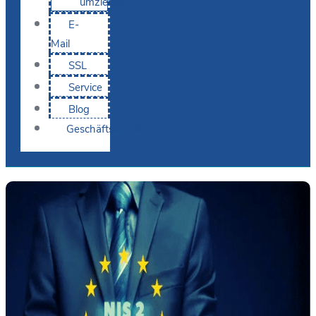
umziehen
E-
Mail
SSL
Service
Blog
Geschäftskunden