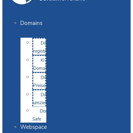
Domains
Domain
registrieren
KI-
Domainsuche
Domain-
Preise
Domain
umziehen
Domain-
Safe
Webspace