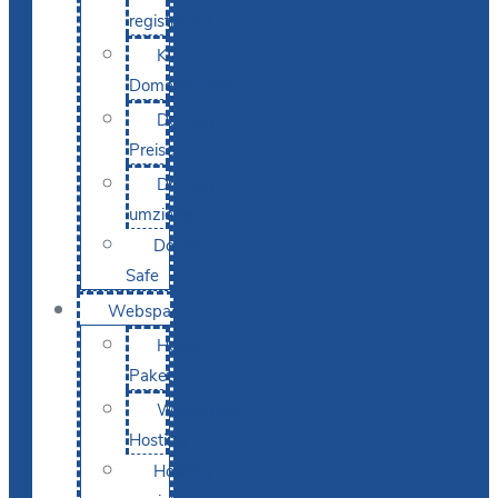
registrieren
KI-
Domainsuche
Domain-
Preise
Domain
umziehen
Domain-
Safe
Webspace
Hosting-
Pakete
WordPress
Hosting
Hosting