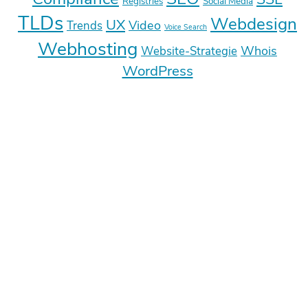
Registries
Social Media
TLDs
Webdesign
UX
Video
Trends
Voice Search
Webhosting
Whois
Website-Strategie
WordPress
Deine E-Mail-Adresse wird nicht
veröffentlicht.
Erforderliche Felder sind mit
*
markiert
Kommentar
*