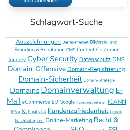
Jetzt anmelden
Schlagwort-Suche
Auszeichnungen
Bilderstellung
Barrierefreiheit
Customer
Branding & Reputation
Content
CMS
Cyber Security
DNS
Datenschutz
Journey
Domain-Offensive
Domain-Registrierung
Domain-Sicherheit
Domain-Strategie
Domainverwaltung
E-
Domains
Mail
ICANN
eCommerce
EU
Google
Homepagebaukasten
Kundenzufriedenheit
KI
IPv6
Kreativität
Ladezeit
Recht &
Online-Marketing
Nachhaltigkeit
SEO
Compliance
SSL