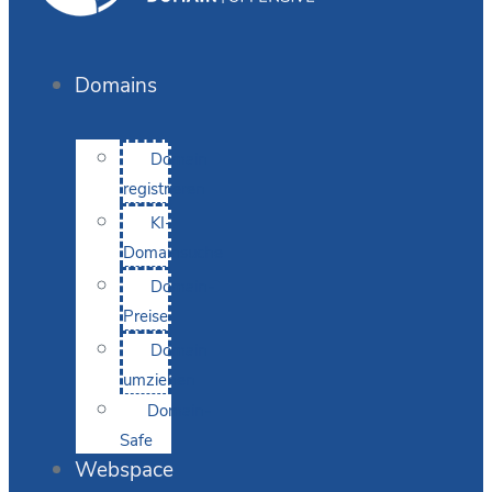
Domains
Domain
registrieren
KI-
Domainsuche
Domain-
Preise
Domain
umziehen
Domain-
Safe
Webspace