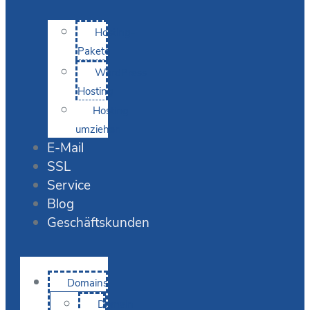
Hosting-
Pakete
WordPress
Hosting
Hosting
umziehen
E-Mail
SSL
Service
Blog
Geschäftskunden
Domains
Domain