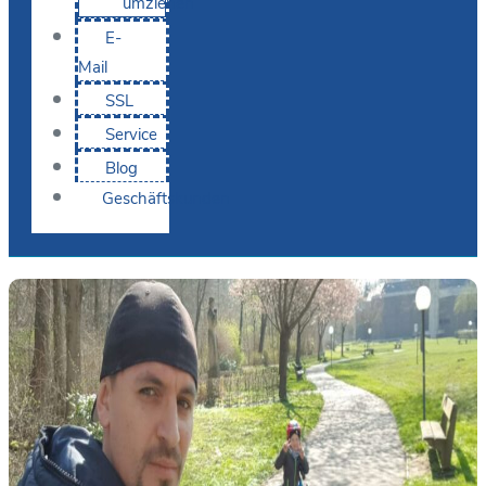
umziehen
E-
Mail
SSL
Service
Blog
Geschäftskunden