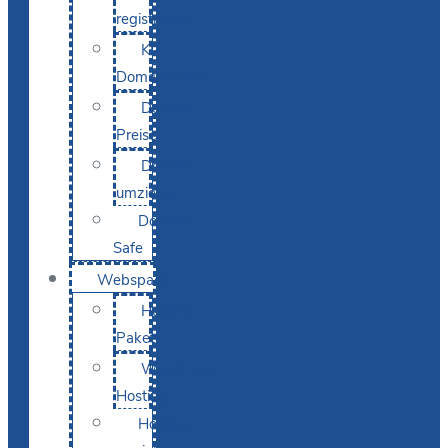
registrieren
KI-
Domainsuche
Domain-
Preise
Domain
umziehen
Domain-
Safe
Webspace
Hosting-
Pakete
WordPress
Hosting
Hosting