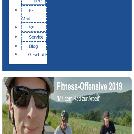
umziehen
E-
Mail
SSL
Service
Blog
Geschäftskunden