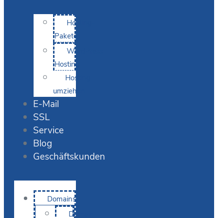
Hosting-
Pakete
WordPress
Hosting
Hosting
umziehen
E-Mail
SSL
Service
Blog
Geschäftskunden
Domains
Domain