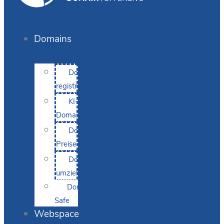
Domains
Domain
registrieren
KI-
Domainsuche
Domain-
Preise
Domain
umziehen
Domain-
Safe
Webspace