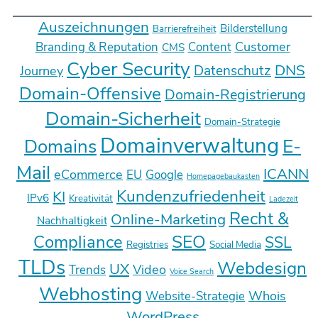
Auszeichnungen
Bilderstellung
Barrierefreiheit
Customer
Branding & Reputation
Content
CMS
Cyber Security
DNS
Datenschutz
Journey
Domain-Offensive
Domain-Registrierung
Domain-Sicherheit
Domain-Strategie
Domainverwaltung
E-
Domains
Mail
ICANN
eCommerce
EU
Google
Homepagebaukasten
Kundenzufriedenheit
KI
IPv6
Kreativität
Ladezeit
Recht &
Online-Marketing
Nachhaltigkeit
SEO
Compliance
SSL
Registries
Social Media
TLDs
Webdesign
UX
Video
Trends
Voice Search
Webhosting
Whois
Website-Strategie
WordPress