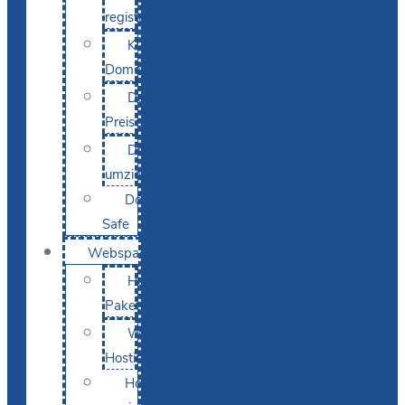
registrieren
KI-
Domainsuche
Domain-
Preise
Domain
umziehen
Domain-
Safe
Webspace
Hosting-
Pakete
WordPress
Hosting
Hosting