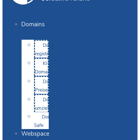
Domains
Domain
registrieren
KI-
Domainsuche
Domain-
Preise
Domain
umziehen
Domain-
Safe
Webspace