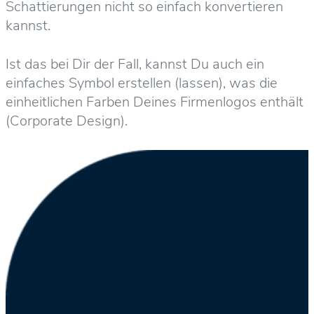
Schattierungen nicht so einfach konvertieren
kannst.
Ist das bei Dir der Fall, kannst Du auch ein
einfaches Symbol erstellen (lassen), was die
einheitlichen Farben Deines Firmenlogos enthält
(Corporate Design).