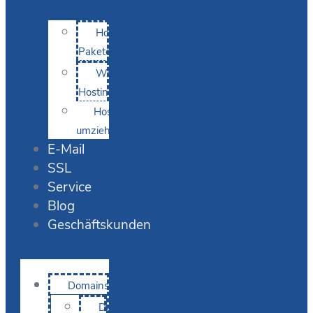
Hosting-
Pakete
WordPress
Hosting
Hosting
umziehen
E-Mail
SSL
Service
Blog
Geschäftskunden
Domains
Domain