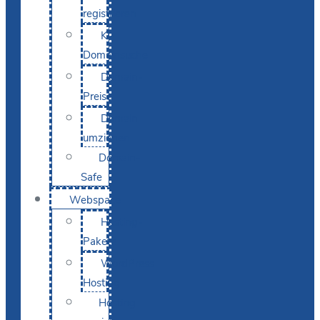
registrieren
KI-
Domainsuche
Domain-
Preise
Domain
umziehen
Domain-
Safe
Webspace
Hosting-
Pakete
WordPress
Hosting
Hosting