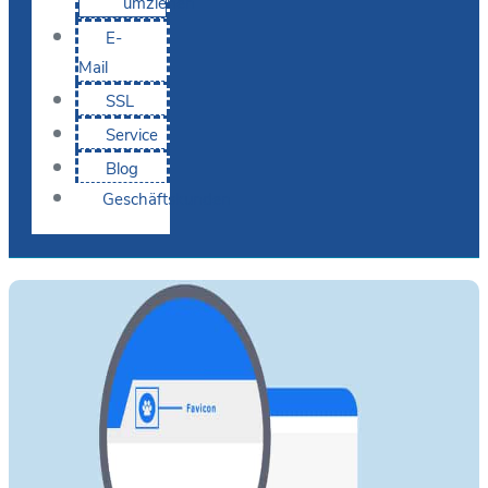
umziehen
E-
Mail
SSL
Service
Blog
Geschäftskunden