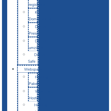
registrieren
KI-
Domainsuche
Domain-
Preise
Domain
umziehen
Domain-
Safe
Webspace
Hosting-
Pakete
WordPress
Hosting
Hosting