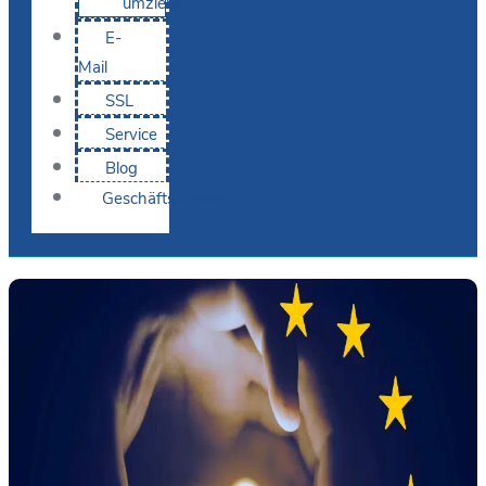
umziehen
E-
Mail
SSL
Service
Blog
Geschäftskunden