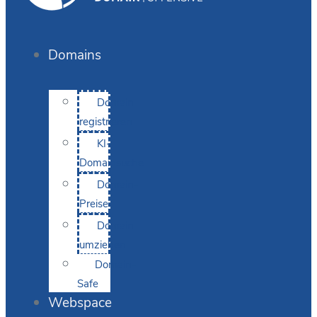
Domains
Domain
registrieren
KI-
Domainsuche
Domain-
Preise
Domain
umziehen
Domain-
Safe
Webspace