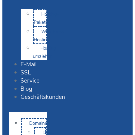
Hosting-
Pakete
WordPress
Hosting
Hosting
umziehen
E-Mail
SSL
Service
Blog
Geschäftskunden
Domains
Domain