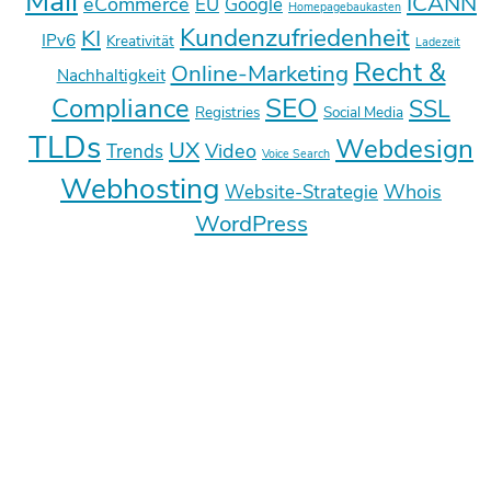
Mail
ICANN
eCommerce
EU
Google
Homepagebaukasten
Kundenzufriedenheit
KI
IPv6
Kreativität
Ladezeit
Recht &
Online-Marketing
Nachhaltigkeit
SEO
Compliance
SSL
Registries
Social Media
TLDs
Webdesign
UX
Video
Trends
Voice Search
Webhosting
Whois
Website-Strategie
WordPress
Deine E-Mail-Adresse wird nicht
veröffentlicht.
Erforderliche Felder sind mit
*
markiert