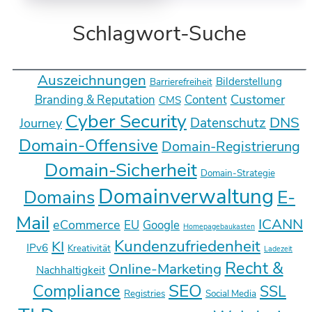
Schlagwort-Suche
Auszeichnungen
Bilderstellung
Barrierefreiheit
Customer
Branding & Reputation
Content
CMS
Cyber Security
DNS
Datenschutz
Journey
Domain-Offensive
Domain-Registrierung
Domain-Sicherheit
Domain-Strategie
Domainverwaltung
E-
Domains
Mail
ICANN
eCommerce
EU
Google
Homepagebaukasten
Kundenzufriedenheit
KI
IPv6
Kreativität
Ladezeit
Recht &
Online-Marketing
Nachhaltigkeit
SEO
Compliance
SSL
Registries
Social Media