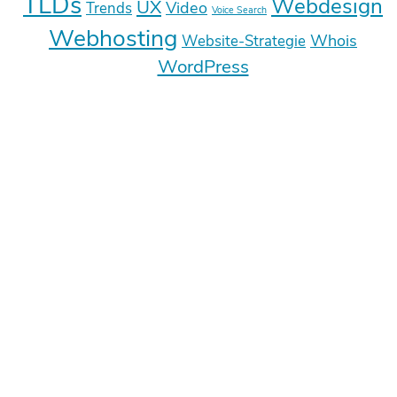
TLDs
Webdesign
UX
Video
Trends
Voice Search
Webhosting
Whois
Website-Strategie
WordPress
Deine E-Mail-Adresse wird nicht
veröffentlicht.
Erforderliche Felder sind mit
*
markiert
Kommentar
*