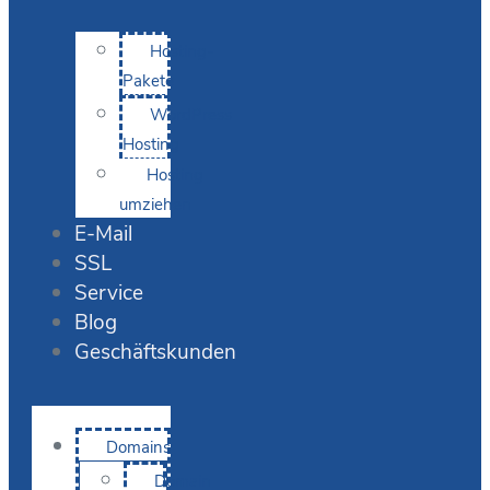
Hosting-
Pakete
WordPress
Hosting
Hosting
umziehen
E-Mail
SSL
Service
Blog
Geschäftskunden
Domains
Domain