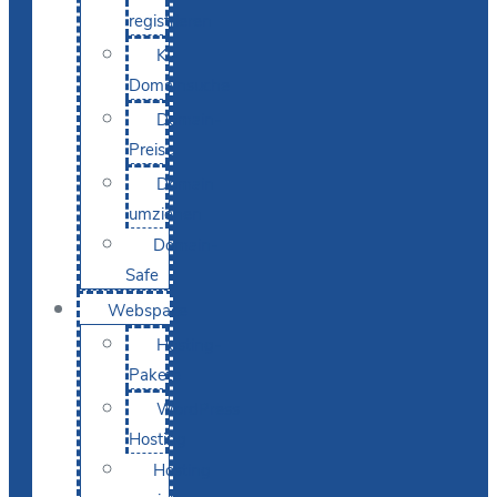
registrieren
KI-
Domainsuche
Domain-
Preise
Domain
umziehen
Domain-
Safe
Webspace
Hosting-
Pakete
WordPress
Hosting
Hosting