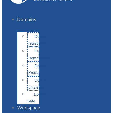
Domains
Domain
registrieren
KI-
Domainsuche
Domain-
Preise
Domain
umziehen
Domain-
Safe
Webspace