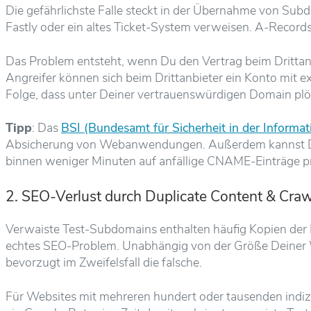
Die gefährlichste Falle steckt in der Übernahme von Su
Fastly oder ein altes Ticket-System verweisen. A-Records, 
Das Problem entsteht, wenn Du den Vertrag beim Drittanb
Angreifer können sich beim Drittanbieter ein Konto mit
Folge, dass unter Deiner vertrauenswürdigen Domain plö
Tipp
: Das
BSI (Bundesamt für Sicherheit in der Informat
Absicherung von Webanwendungen. Außerdem kannst D
binnen weniger Minuten auf anfällige CNAME-Einträge p
2. SEO-Verlust durch Duplicate Content & Cra
Verwaiste Test-Subdomains enthalten häufig Kopien der Li
echtes SEO-Problem. Unabhängig von der Größe Deiner We
bevorzugt im Zweifelsfall die falsche.
Für Websites mit mehreren hundert oder tausenden indi