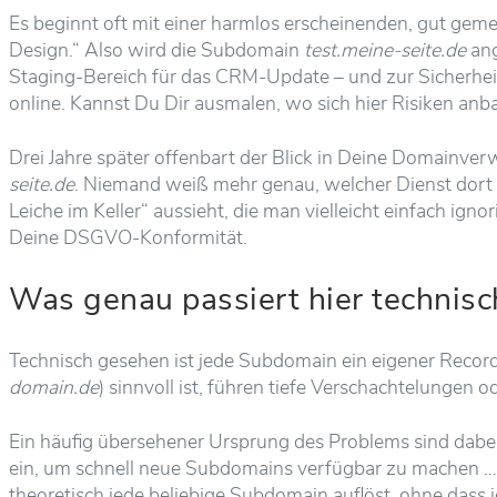
Es beginnt oft mit einer harmlos erscheinenden, gut gem
Design.“ Also wird die Subdomain
test.meine-seite.de
ang
Staging-Bereich für das CRM-Update – und zur Sicherheit
online. Kannst Du Dir ausmalen, wo sich hier Risiken an
Drei Jahre später offenbart der Blick in Deine Domainver
seite.de
. Niemand weiß mehr genau, welcher Dienst dort lä
Leiche im Keller“ aussieht, die man vielleicht einfach ign
Deine DSGVO-Konformität.
Was genau passiert hier technisc
Technisch gesehen ist jede Subdomain ein eigener Recor
domain.de
) sinnvoll ist, führen tiefe Verschachtelungen 
Ein häufig übersehener Ursprung des Problems sind dabe
ein, um schnell neue Subdomains verfügbar zu machen …und
theoretisch jede beliebige Subdomain auflöst, ohne dass 