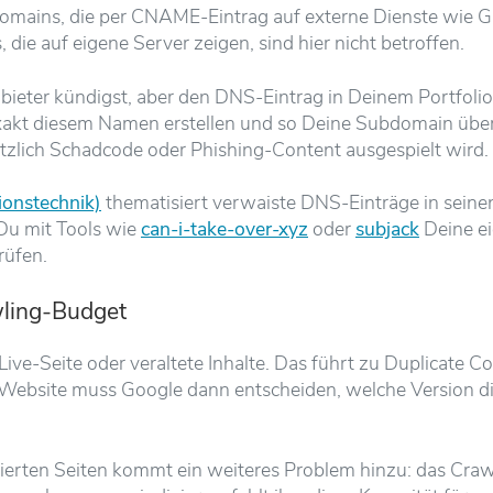
bdomains, die per CNAME-Eintrag auf externe Dienste wie 
die auf eigene Server zeigen, sind hier nicht betroffen.
ieter kündigst, aber den DNS-Eintrag in Deinem Portfolio 
 exakt diesem Namen erstellen und so Deine Subdomain üb
tzlich Schadcode oder Phishing-Content ausgespielt wird.
ionstechnik)
thematisiert verwaiste DNS-Einträge in sein
u mit Tools wie
can-i-take-over-xyz
oder
subjack
Deine ei
rüfen.
wling-Budget
ve-Seite oder veraltete Inhalte. Das führt zu Duplicate Co
bsite muss Google dann entscheiden, welche Version die 
zierten Seiten kommt ein weiteres Problem hinzu: das Cr