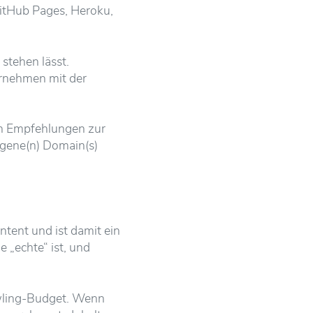
GitHub Pages, Heroku,
stehen lässt.
ernehmen mit der
en Empfehlungen zur
gene(n) Domain(s)
ntent und ist damit ein
„echte“ ist, und
awling-Budget. Wenn