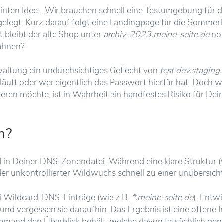
einten Idee: „Wir brauchen schnell eine Testumgebung für
elegt. Kurz darauf folgt eine Landingpage für die Somme
 bleibt der alte Shop unter
archiv-2023.meine-seite.de
noc
bahnen?
waltung ein undurchsichtiges Geflecht von
test.dev.staging
uft oder wer eigentlich das Passwort hierfür hat. Doch wa
orieren möchte, ist in Wahrheit ein handfestes Risiko für Dei
h?
d in Deiner DNS-Zonendatei. Während eine klare Struktur 
oder unkontrollierter Wildwuchs schnell zu einer unübersicht
i Wildcard-DNS-Einträge (wie z.B.
*.meine-seite.de
). Entwi
 vergessen sie daraufhin. Das Ergebnis ist eine offene Inf
jemand den Überblick behält, welche davon tatsächlich gen