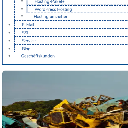
Hosting-Pakete
WordPress Hosting
Hosting umziehen
E-Mail
SSL
Service
Blog
Geschäftskunden