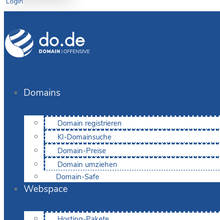
Login
Domains
Domain registrieren
KI-Domainsuche
Domain-Preise
Domain umziehen
Domain-Safe
Webspace
Hosting-Pakete