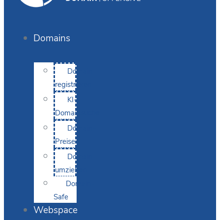
Domains
Domain
registrieren
KI-
Domainsuche
Domain-
Preise
Domain
umziehen
Domain-
Safe
Webspace