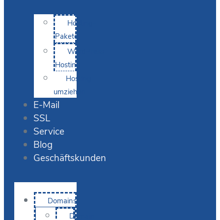
Hosting-
Pakete
WordPress
Hosting
Hosting
umziehen
E-Mail
SSL
Service
Blog
Geschäftskunden
Domains
Domain