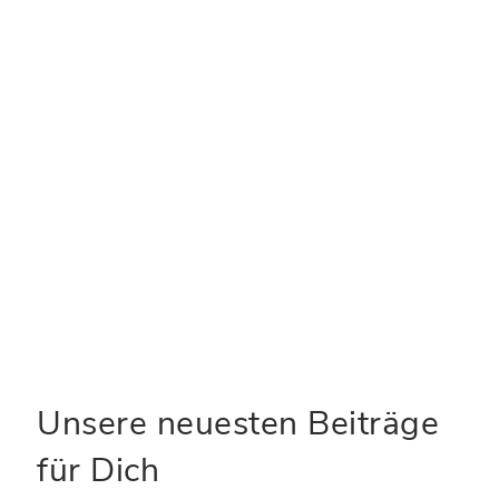
E-Mail-Adresse
*
Website
Name, E-Mail-Adresse und Website in
diesem Browser für meinen nächsten
Kommentar speichern.
Unsere neuesten Beiträge
für Dich