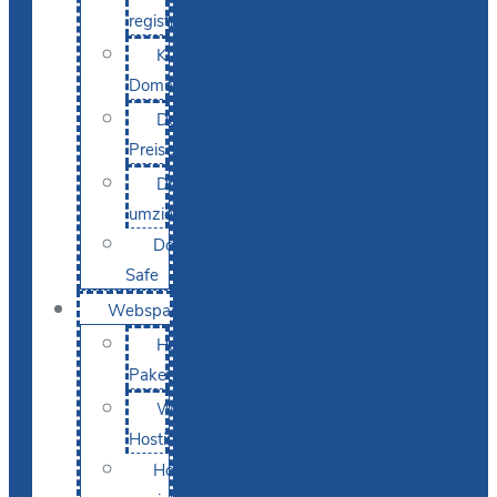
registrieren
KI-
Domainsuche
Domain-
Preise
Domain
umziehen
Domain-
Safe
Webspace
Hosting-
Pakete
WordPress
Hosting
Hosting