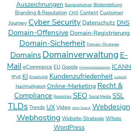
Auszeichnungen
Bilderstellung
Barrierefreiheit
Customer
Branding & Reputation
Content
CMS
Cyber Security
DNS
Datenschutz
Journey
Domain-Offensive
Domain-Registrierung
Domain-Sicherheit
Domain-Strategie
Domainverwaltung
E-
Domains
Mail
ICANN
eCommerce
EU
Google
Homepagebaukasten
Kundenzufriedenheit
KI
IPv6
Kreativität
Ladezeit
Recht &
Online-Marketing
Nachhaltigkeit
SEO
Compliance
SSL
Registries
Social Media
TLDs
Webdesign
UX
Video
Trends
Voice Search
Webhosting
Whois
Website-Strategie
WordPress