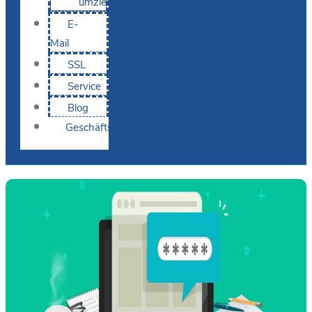
umziehen
E-
Mail
SSL
Service
Blog
Geschäftskunden