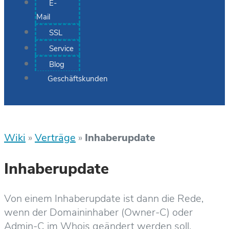
E-
Mail
SSL
Service
Blog
Geschäftskunden
Wiki
»
Verträge
»
Inhaberupdate
Inhaberupdate
Von einem Inhaberupdate ist dann die Rede,
wenn der Domaininhaber (Owner-C) oder
Admin-C im Whois geändert werden soll.