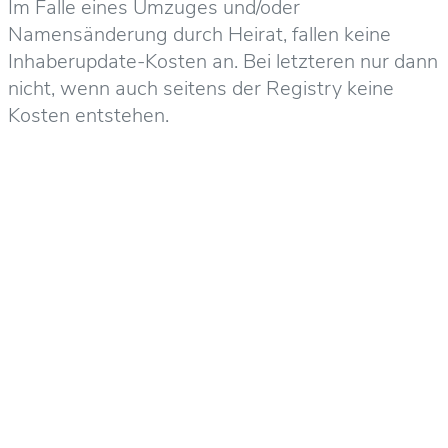
Im Falle eines Umzuges und/oder
Namensänderung durch Heirat, fallen keine
Inhaberupdate-Kosten an. Bei letzteren nur dann
nicht, wenn auch seitens der Registry keine
Kosten entstehen.
Deine E-Mail-Adresse wird nicht veröffentlicht.
Erforderliche Felder sind mit
*
markiert
Kommentar
*