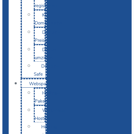
registrieren
KI-
Domainsuche
Domain-
Preise
Domain
umziehen
Domain-
Safe
Webspace
Hosting-
Pakete
WordPress
Hosting
Hosting