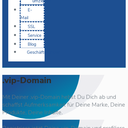
umziehen
E-
Mail
SSL
Service
Blog
Geschäftskunden
.vip-Domain
Mit Deiner .vip-Domain hebst Du Dich ab und
schaffst Aufmerksamkeit für Deine Marke, Deine
Produkte, Deine Inhalte.