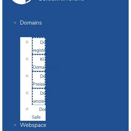
Domains
Domain
registrieren
KI-
Domainsuche
Domain-
Preise
Domain
umziehen
Domain-
Safe
Webspace