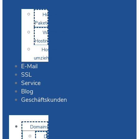
Hosting-
Pakete
WordPress
Hosting
Hosting
umziehen
E-Mail
SSL
Service
Blog
Geschäftskunden
Domains
Domain