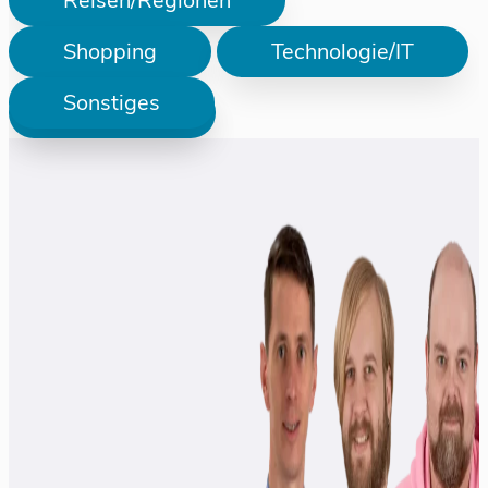
Reisen/Regionen
Shopping
Technologie/IT
Sonstiges
Prüfen