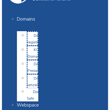
Domains
Domain
registrieren
KI-
Domainsuche
Domain-
Preise
Domain
umziehen
Domain-
Safe
Webspace