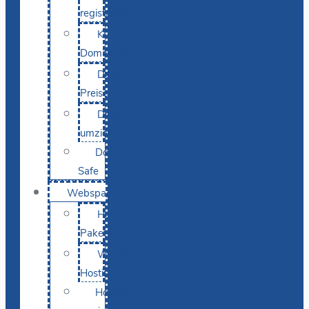
registrieren
KI-
Domainsuche
Domain-
Preise
Domain
umziehen
Domain-
Safe
Webspace
Hosting-
Pakete
WordPress
Hosting
Hosting