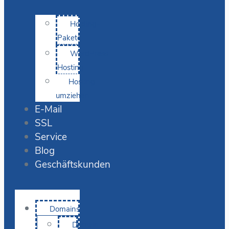
Hosting-
Pakete
WordPress
Hosting
Hosting
umziehen
E-Mail
SSL
Service
Blog
Geschäftskunden
Domains
Domain