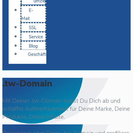
umziehen
E-
Mail
SSL
Service
Blog
Geschäftskunden
.tw-Domain
Mit Deiner .tw-Domain hebst Du Dich ab und
schaffst Aufmerksamkeit für Deine Marke, Deine
Produkte, Deine Inhalte.