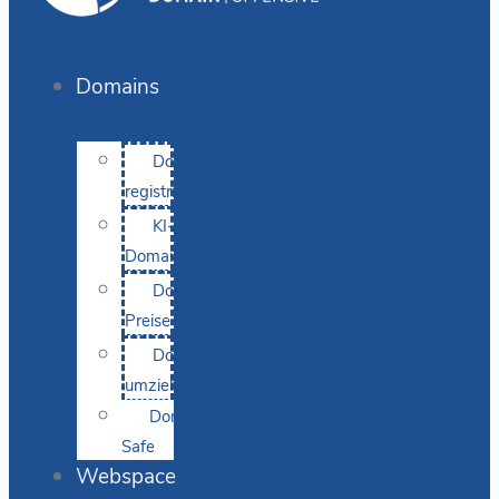
Domains
Domain
registrieren
KI-
Domainsuche
Domain-
Preise
Domain
umziehen
Domain-
Safe
Webspace