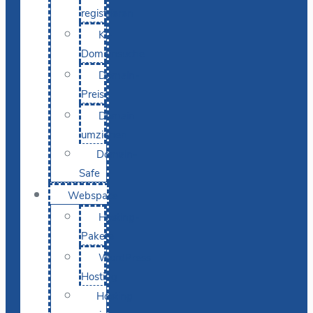
registrieren
KI-
Domainsuche
Domain-
Preise
Domain
umziehen
Domain-
Safe
Webspace
Hosting-
Pakete
WordPress
Hosting
Hosting