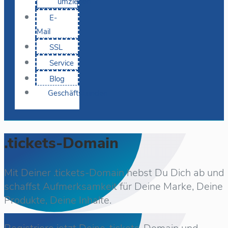
umziehen
E-
Mail
SSL
Service
Blog
Geschäftskunden
.tickets-Domain
Mit Deiner .tickets-Domain hebst Du Dich ab und
schaffst Aufmerksamkeit für Deine Marke, Deine
Produkte, Deine Inhalte.