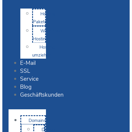
Hosting-
Pakete
WordPress
Hosting
Hosting
umziehen
E-Mail
SSL
Service
Blog
Geschäftskunden
Domains
Domain