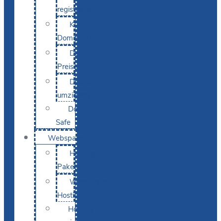
registrieren
KI-
Domainsuche
Domain-
Preise
Domain
umziehen
Domain-
Safe
Webspace
Hosting-
Pakete
WordPress
Hosting
Hosting