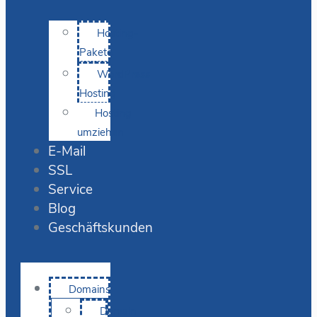
Hosting-
Pakete
WordPress
Hosting
Hosting
umziehen
E-Mail
SSL
Service
Blog
Geschäftskunden
Domains
Domain