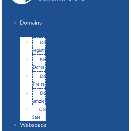
Domains
Domain
registrieren
KI-
Domainsuche
Domain-
Preise
Domain
umziehen
Domain-
Safe
Webspace