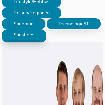
Lifestyle/Hobbys
Reisen/Regionen
Shopping
Technologie/IT
Sonstiges
Prüfen