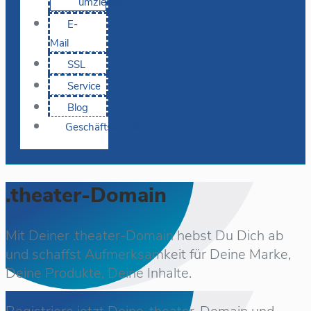
umziehen
E-
Mail
SSL
Service
Blog
Geschäftskunden
.theater-Domain
Mit Deiner .theater-Domain hebst Du Dich ab
und schaffst Aufmerksamkeit für Deine Marke,
Deine Produkte, Deine Inhalte.