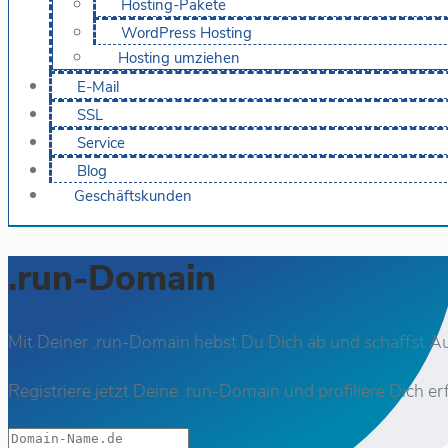
Hosting-Pakete
WordPress Hosting
Hosting umziehen
E-Mail
SSL
Service
Blog
Geschäftskunden
.run-Domain
Mit Deiner .run-Domain hebst Du Dich ab und schaffst Au
Registriere jetzt Deine .run-Domain und profiliere Dich e