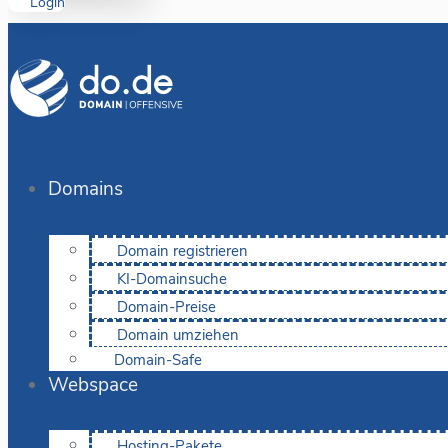
Login
Domains
Domain registrieren
KI-Domainsuche
Domain-Preise
Domain umziehen
Domain-Safe
Webspace
Hosting-Pakete