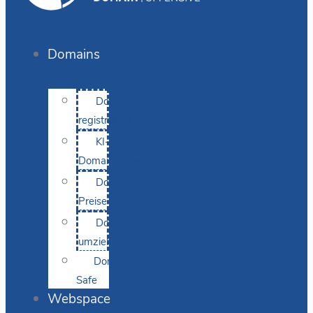
Domains
Domain
registrieren
KI-
Domainsuche
Domain-
Preise
Domain
umziehen
Domain-
Safe
Webspace