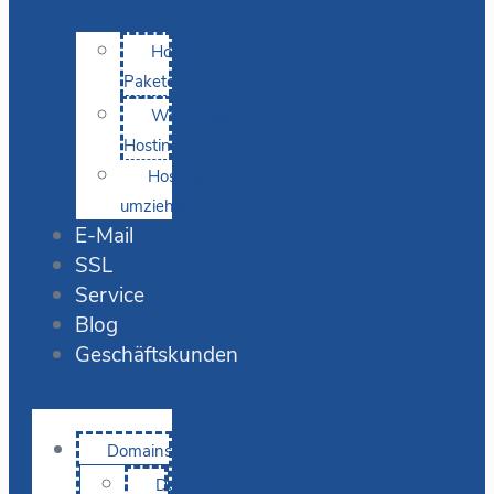
Hosting-
Pakete
WordPress
Hosting
Hosting
umziehen
E-Mail
SSL
Service
Blog
Geschäftskunden
Domains
Domain