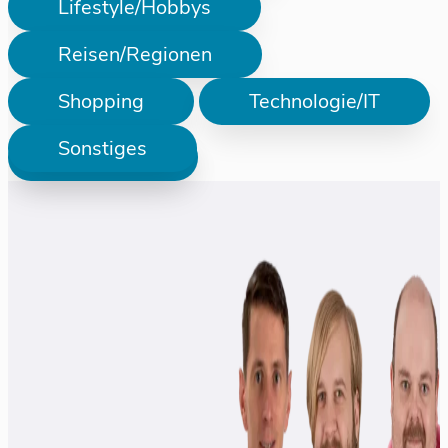
Lifestyle/Hobbys
Reisen/Regionen
Shopping
Technologie/IT
Sonstiges
Prüfen