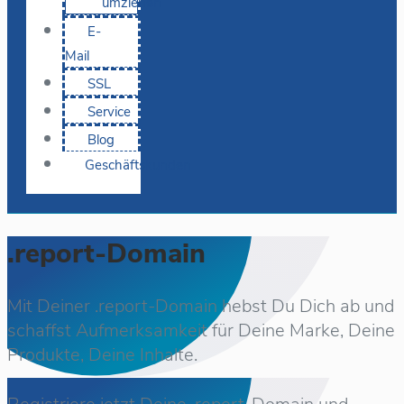
umziehen
E-
Mail
SSL
Service
Blog
Geschäftskunden
.report-Domain
Mit Deiner .report-Domain hebst Du Dich ab und
schaffst Aufmerksamkeit für Deine Marke, Deine
Produkte, Deine Inhalte.