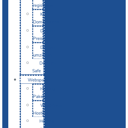
registrieren
KI-
Domainsuche
Domain-
Preise
Domain
umziehen
Domain-
Safe
Webspace
Hosting-
Pakete
WordPress
Hosting
Hosting