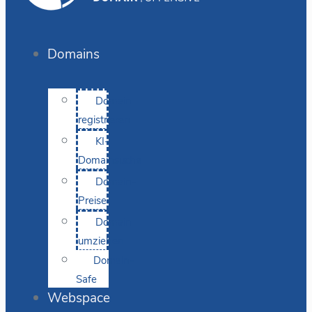
Domains
Domain
registrieren
KI-
Domainsuche
Domain-
Preise
Domain
umziehen
Domain-
Safe
Webspace