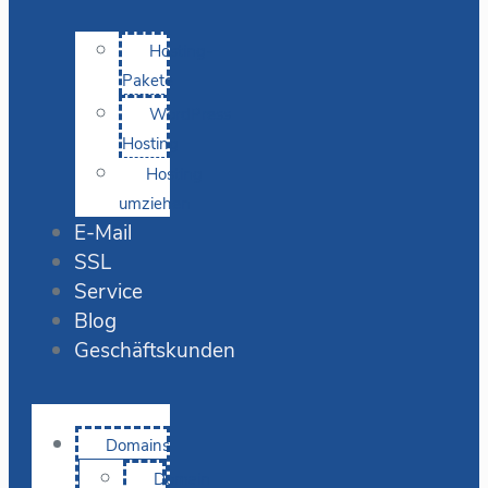
Hosting-
Pakete
WordPress
Hosting
Hosting
umziehen
E-Mail
SSL
Service
Blog
Geschäftskunden
Domains
Domain