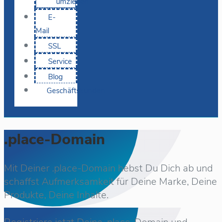
umziehen
E-
Mail
SSL
Service
Blog
Geschäftskunden
.place-Domain
Mit Deiner .place-Domain hebst Du Dich ab und
schaffst Aufmerksamkeit für Deine Marke, Deine
Produkte, Deine Inhalte.