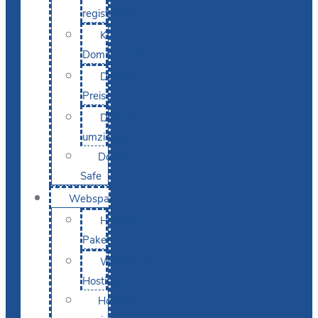
registrieren
KI-
Domainsuche
Domain-
Preise
Domain
umziehen
Domain-
Safe
Webspace
Hosting-
Pakete
WordPress
Hosting
Hosting