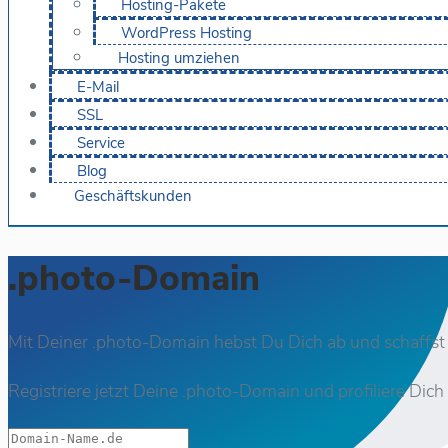
Hosting-Pakete
WordPress Hosting
Hosting umziehen
E-Mail
SSL
Service
Blog
Geschäftskunden
.photo-Domain
Mit Deiner .photo-Domain hebst Du Dich ab und schaffst
Registriere jetzt Deine .photo-Domain und profiliere Dich