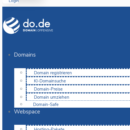
Login
Domains
Domain registrieren
KI-Domainsuche
Domain-Preise
Domain umziehen
Domain-Safe
Webspace
Hosting-Pakete