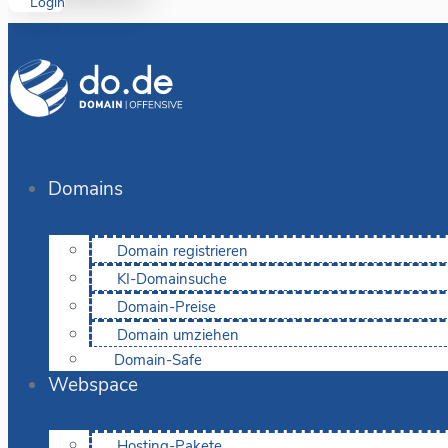
Login
Domains
Domain registrieren
KI-Domainsuche
Domain-Preise
Domain umziehen
Domain-Safe
Webspace
Hosting-Pakete