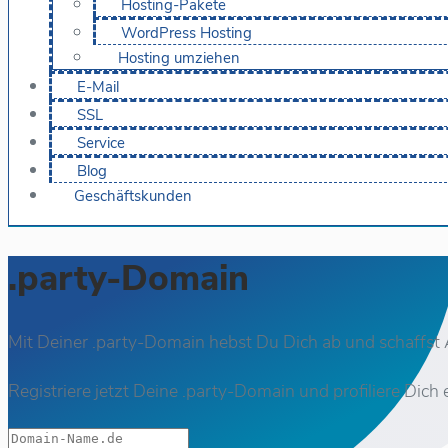
Hosting-Pakete
WordPress Hosting
Hosting umziehen
E-Mail
SSL
Service
Blog
Geschäftskunden
.party-Domain
Mit Deiner .party-Domain hebst Du Dich ab und schaffst 
Registriere jetzt Deine .party-Domain und profiliere Dich