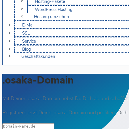
Hosting-Pakete
WordPress Hosting
Hosting umziehen
E-Mail
SSL
Service
Blog
Geschäftskunden
.osaka-Domain
Mit Deiner .osaka-Domain hebst Du Dich ab und schaffst 
Registriere jetzt Deine .osaka-Domain und profiliere Dich