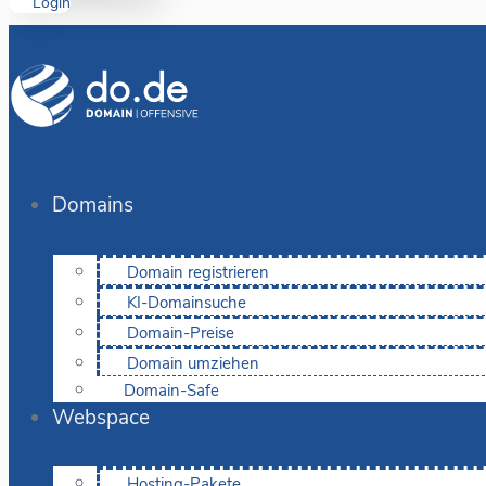
Login
Domains
Domain registrieren
KI-Domainsuche
Domain-Preise
Domain umziehen
Domain-Safe
Webspace
Hosting-Pakete