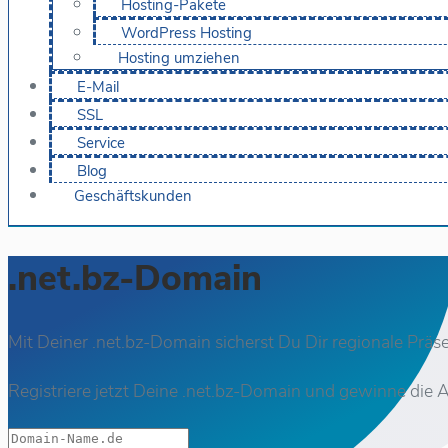
Hosting-Pakete
WordPress Hosting
Hosting umziehen
E-Mail
SSL
Service
Blog
Geschäftskunden
.net.bz-Domain
Mit Deiner .net.bz-Domain sicherst Du Dir regionale Präs
Registriere jetzt Deine .net.bz-Domain und gewinne die 