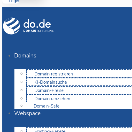
Login
Domains
Domain registrieren
KI-Domainsuche
Domain-Preise
Domain umziehen
Domain-Safe
Webspace
Hosting-Pakete