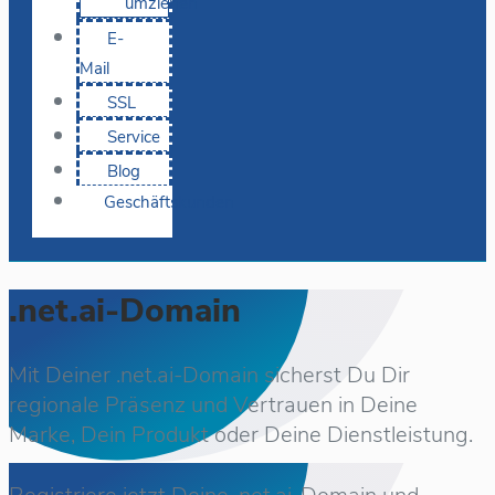
umziehen
E-
Mail
SSL
Service
Blog
Geschäftskunden
.net.ai-Domain
Mit Deiner .net.ai-Domain sicherst Du Dir
regionale Präsenz und Vertrauen in Deine
Marke, Dein Produkt oder Deine Dienstleistung.