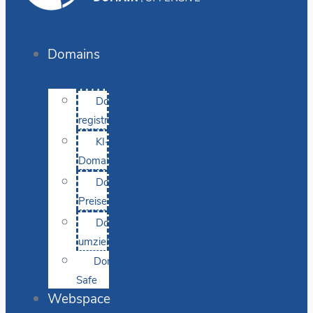
Domains
Domain
registrieren
KI-
Domainsuche
Domain-
Preise
Domain
umziehen
Domain-
Safe
Webspace