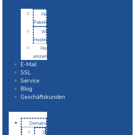
Hosting-
Pakete
WordPress
Hosting
Hosting
umziehen
E-Mail
SSL
Service
Blog
Geschäftskunden
Domains
Domain