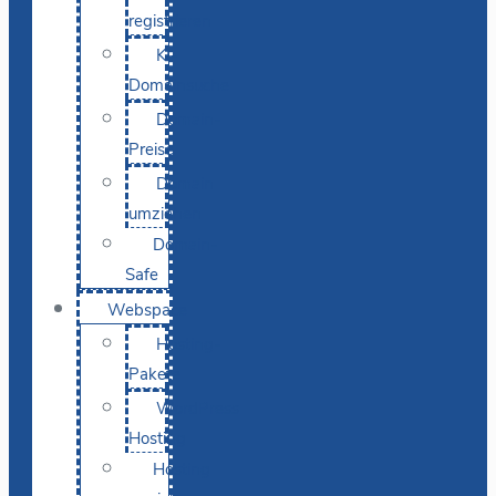
registrieren
KI-
Domainsuche
Domain-
Preise
Domain
umziehen
Domain-
Safe
Webspace
Hosting-
Pakete
WordPress
Hosting
Hosting