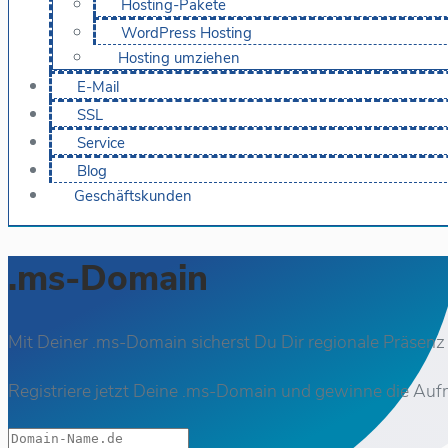
Hosting-Pakete
WordPress Hosting
Hosting umziehen
E-Mail
SSL
Service
Blog
Geschäftskunden
.ms-Domain
Mit Deiner .ms-Domain sicherst Du Dir regionale Präsenz
Registriere jetzt Deine .ms-Domain und gewinne die Auf