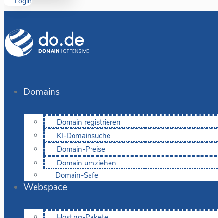
Login
Domains
Domain registrieren
KI-Domainsuche
Domain-Preise
Domain umziehen
Domain-Safe
Webspace
Hosting-Pakete