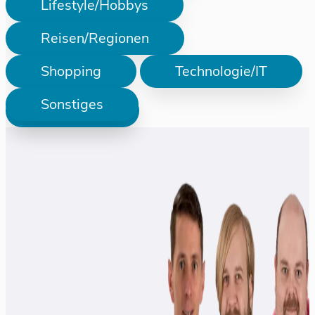
Lifestyle/Hobbys
Reisen/Regionen
Shopping
Technologie/IT
Sonstiges
Prüfen