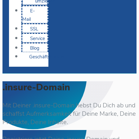
umziehen
E-
Mail
SSL
Service
Blog
Geschäftskunden
.insure-Domain
Mit Deiner .insure-Domain hebst Du Dich ab und
schaffst Aufmerksamkeit für Deine Marke, Deine
Produkte, Deine Inhalte.