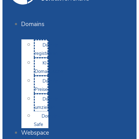
Domains
Domain
registrieren
KI-
Domainsuche
Domain-
Preise
Domain
umziehen
Domain-
Safe
Webspace