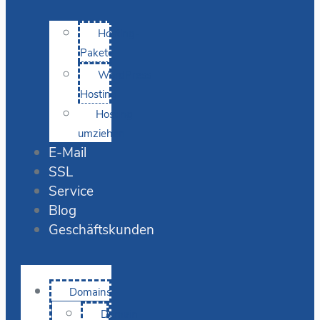
Hosting-
Pakete
WordPress
Hosting
Hosting
umziehen
E-Mail
SSL
Service
Blog
Geschäftskunden
Domains
Domain