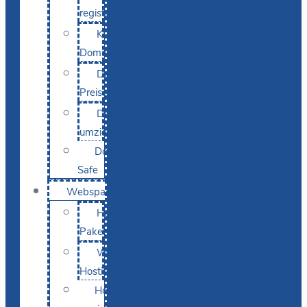
registrieren
KI-
Domainsuche
Domain-
Preise
Domain
umziehen
Domain-
Safe
Webspace
Hosting-
Pakete
WordPress
Hosting
Hosting