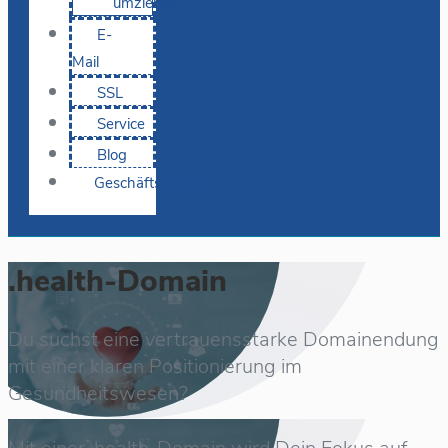
umziehen
E-
Mail
SSL
Service
Blog
Geschäftskunden
.health-Domain
Du suchst eine vertrauensstarke Domainendung
mit einer klaren Positionierung im
Gesundheitswesen?