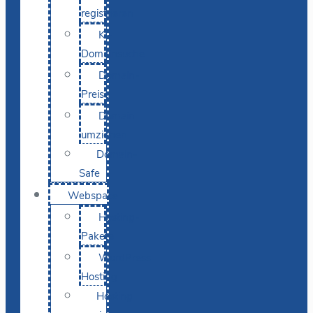
registrieren
KI-
Domainsuche
Domain-
Preise
Domain
umziehen
Domain-
Safe
Webspace
Hosting-
Pakete
WordPress
Hosting
Hosting