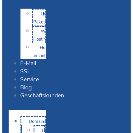
Hosting-
Pakete
WordPress
Hosting
Hosting
umziehen
E-Mail
SSL
Service
Blog
Geschäftskunden
Domains
Domain