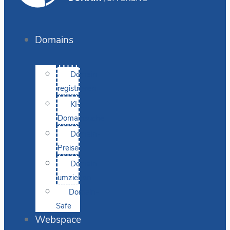
Domains
Domain
registrieren
KI-
Domainsuche
Domain-
Preise
Domain
umziehen
Domain-
Safe
Webspace