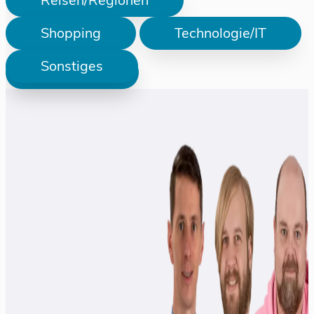
Reisen/Regionen
Shopping
Technologie/IT
Sonstiges
Prüfen