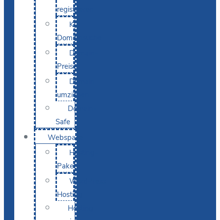
registrieren
KI-
Domainsuche
Domain-
Preise
Domain
umziehen
Domain-
Safe
Webspace
Hosting-
Pakete
WordPress
Hosting
Hosting