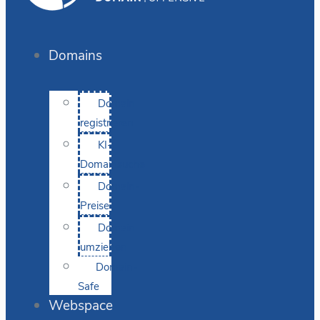
Domains
Domain
registrieren
KI-
Domainsuche
Domain-
Preise
Domain
umziehen
Domain-
Safe
Webspace