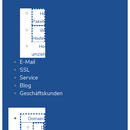
Hosting-
Pakete
WordPress
Hosting
Hosting
umziehen
E-Mail
SSL
Service
Blog
Geschäftskunden
Domains
Domain