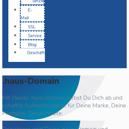
umziehen
E-
Mail
SSL
Service
Blog
Geschäftskunden
.haus-Domain
Mit Deiner .haus-Domain hebst Du Dich ab und
schaffst Aufmerksamkeit für Deine Marke, Deine
Produkte, Deine Inhalte.