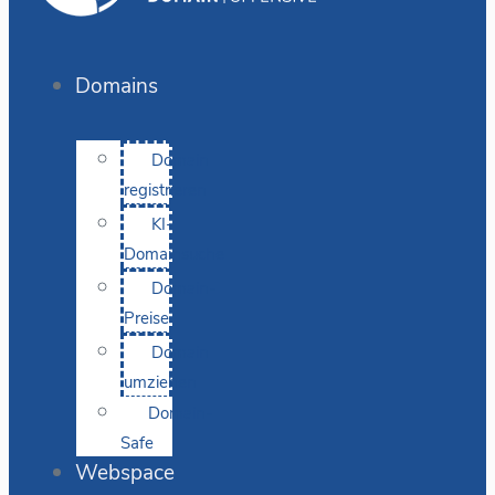
Domains
Domain
registrieren
KI-
Domainsuche
Domain-
Preise
Domain
umziehen
Domain-
Safe
Webspace