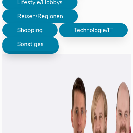
Lifestyle/Hobbys
Reisen/Regionen
Shopping
Technologie/IT
Sonstiges
Prüfen