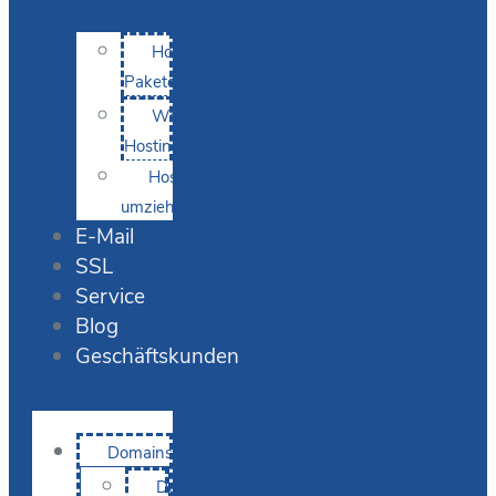
Hosting-
Pakete
WordPress
Hosting
Hosting
umziehen
E-Mail
SSL
Service
Blog
Geschäftskunden
Domains
Domain