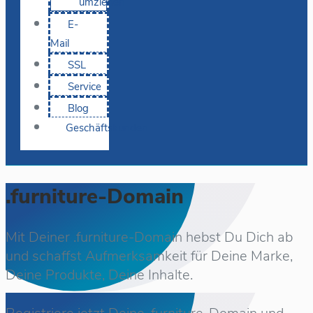
umziehen
E-
Mail
SSL
Service
Blog
Geschäftskunden
.furniture-Domain
Mit Deiner .furniture-Domain hebst Du Dich ab
und schaffst Aufmerksamkeit für Deine Marke,
Deine Produkte, Deine Inhalte.