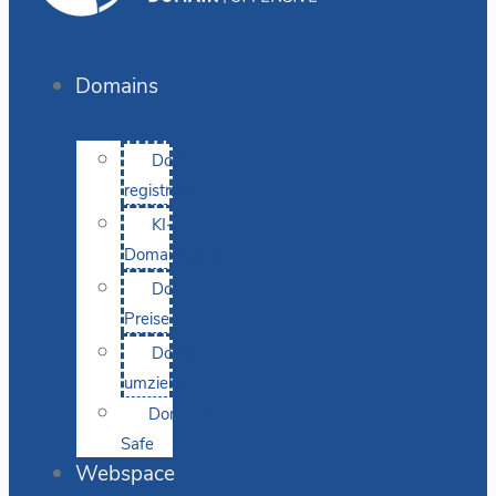
Domains
Domain
registrieren
KI-
Domainsuche
Domain-
Preise
Domain
umziehen
Domain-
Safe
Webspace