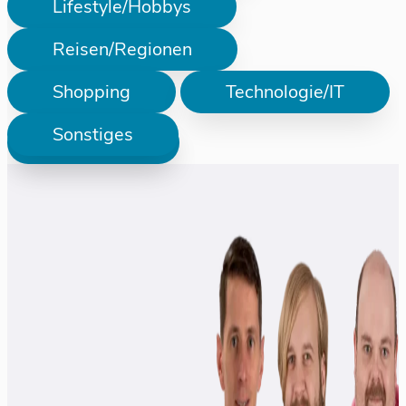
Lifestyle/Hobbys
Reisen/Regionen
Shopping
Technologie/IT
Sonstiges
Prüfen