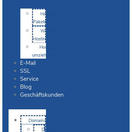
Hosting-
Pakete
WordPress
Hosting
Hosting
umziehen
E-Mail
SSL
Service
Blog
Geschäftskunden
Domains
Domain