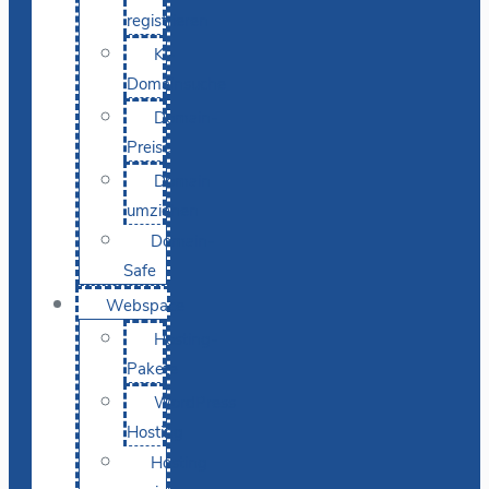
registrieren
KI-
Domainsuche
Domain-
Preise
Domain
umziehen
Domain-
Safe
Webspace
Hosting-
Pakete
WordPress
Hosting
Hosting