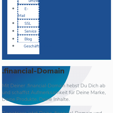
umziehen
E-
Mail
SSL
Service
Blog
Geschäftskunden
.financial-Domain
Mit Deiner .financial-Domain hebst Du Dich ab
und schaffst Aufmerksamkeit für Deine Marke,
Deine Produkte, Deine Inhalte.