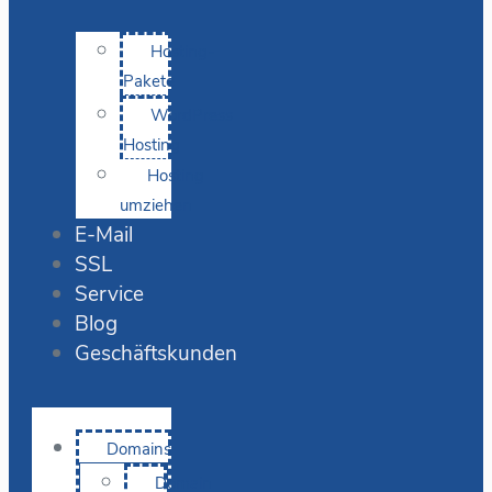
Hosting-
Pakete
WordPress
Hosting
Hosting
umziehen
E-Mail
SSL
Service
Blog
Geschäftskunden
Domains
Domain