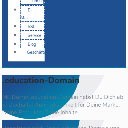
umziehen
E-
Mail
SSL
Service
Blog
Geschäftskunden
.education-Domain
Mit Deiner .education-Domain hebst Du Dich ab
und schaffst Aufmerksamkeit für Deine Marke,
Deine Produkte, Deine Inhalte.