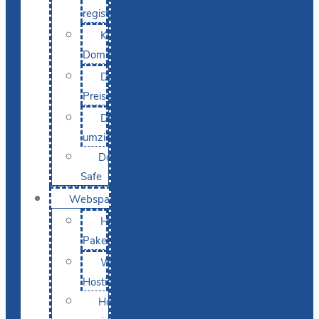
registrieren
KI-
Domainsuche
Domain-
Preise
Domain
umziehen
Domain-
Safe
Webspace
Hosting-
Pakete
WordPress
Hosting
Hosting