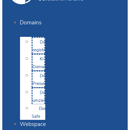
Domains
Domain
registrieren
KI-
Domainsuche
Domain-
Preise
Domain
umziehen
Domain-
Safe
Webspace