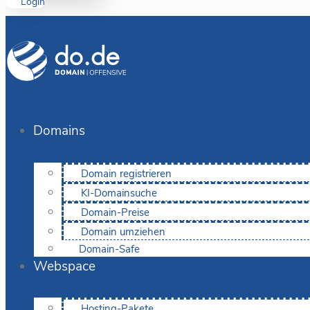
Login
Domains
Domain registrieren
KI-Domainsuche
Domain-Preise
Domain umziehen
Domain-Safe
Webspace
Hosting-Pakete