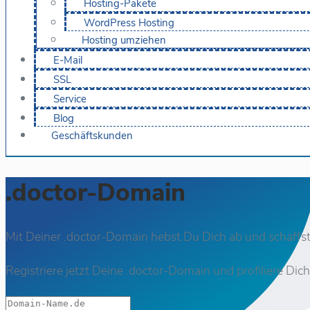
Hosting-Pakete
WordPress Hosting
Hosting umziehen
E-Mail
SSL
Service
Blog
Geschäftskunden
.doctor-Domain
Mit Deiner .doctor-Domain hebst Du Dich ab und schaffst
Registriere jetzt Deine .doctor-Domain und profiliere Dic