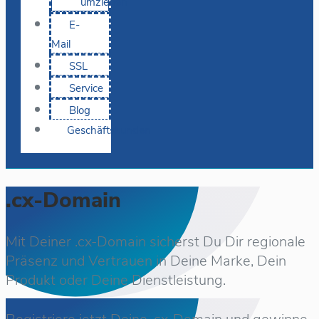
umziehen
E-
Mail
SSL
Service
Blog
Geschäftskunden
.cx-Domain
Mit Deiner .cx-Domain sicherst Du Dir regionale
Präsenz und Vertrauen in Deine Marke, Dein
Produkt oder Deine Dienstleistung.