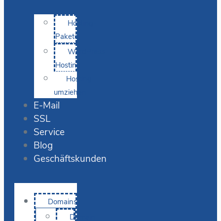
Hosting-
Pakete
WordPress
Hosting
Hosting
umziehen
E-Mail
SSL
Service
Blog
Geschäftskunden
Domains
Domain