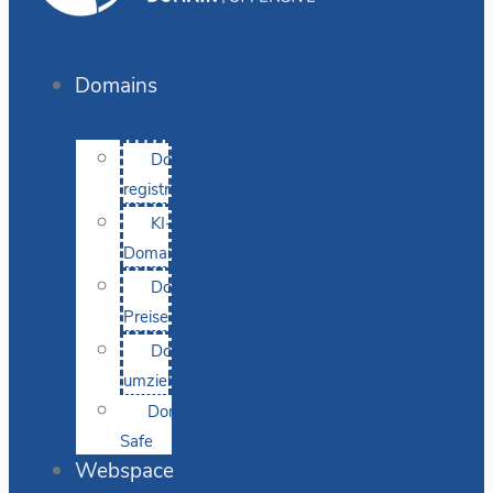
Domains
Domain
registrieren
KI-
Domainsuche
Domain-
Preise
Domain
umziehen
Domain-
Safe
Webspace