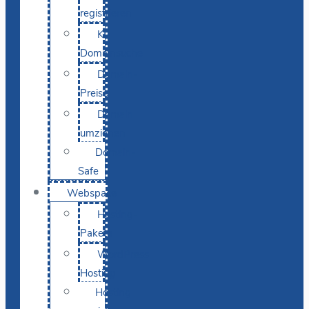
registrieren
KI-
Domainsuche
Domain-
Preise
Domain
umziehen
Domain-
Safe
Webspace
Hosting-
Pakete
WordPress
Hosting
Hosting